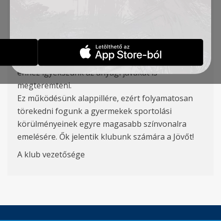
ingyenesen látogathatja az edzéseinket.
Szeretnénk klubunkban lehetőséget biztosítani
minden tehetséges és elszánt gyermek számára.
Fontosnak tartjuk, hogy megfelelő szakemberek
fejlesszék és képezzék a jövő generációt, és
ehhez igyekszünk az anyagi javakat is
megteremteni.
Ez működésünk alappillére, ezért folyamatosan
törekedni fogunk a gyermekek sportolási
körülményeinek egyre magasabb színvonalra
emelésére. Ők jelentik klubunk számára a Jövőt!
A klub vezetősége