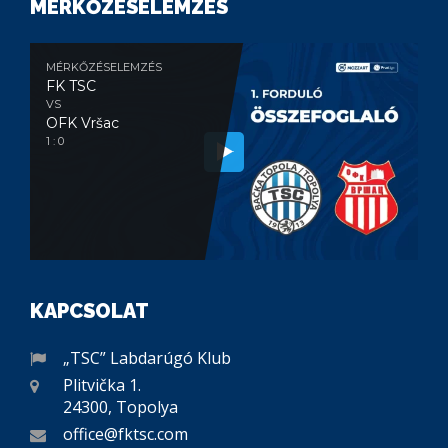
MÉRKŐZÉSELEMZÉS
MÉRKŐZÉSELEMZÉS
FK TSC
VS
OFK Vršac
1 : 0
KAPCSOLAT
„TSC” Labdarúgó Klub
Plitvička 1.
24300, Topolya
office@fktsc.com