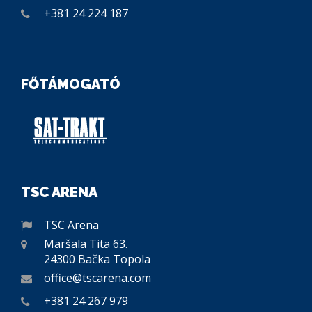
+381 24 224 187
FŐTÁMOGATÓ
TSC ARENA
TSC Arena
Maršala Tita 63.
24300 Bačka Topola
office@tscarena.com
+381 24 267 979