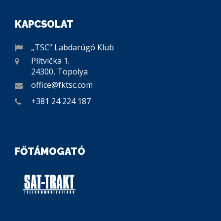
KAPCSOLAT
„TSC” Labdarúgó Klub
Plitvička 1.
24300, Topolya
office@fktsc.com
+381 24 224 187
FŐTÁMOGATÓ