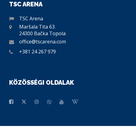
TSC ARENA
TSC Arena
Maršala Tita 63.
24300 Bačka Topola
office@tscarena.com
+381 24 267 979
KÖZÖSSÉGI OLDALAK