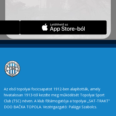
Zsemberi János klubelnököt kérdeztük.
Forrás:
pannonrtv.com
Az első topolyai focicsapatot 1912-ben alapították, amely
hivatalosan 1913-tól kezdte meg működését Topolyai Sport
Club (TSC) néven. A klub főtámogatója a topolyai „SAT-TRAKT”
DOO BAČKA TOPOLA. Vezérigazgató: Palágyi Szabolcs.