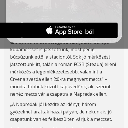
Kapuvédőnk Nenad Filipović a meccs előtt
kiemelte, hogy nagyon fontos mérkőzés
következik, hiszen a Napredak közvetlenül a TSC-
t követi a táblázaton.
„
Három szép évet töltöttünk Zentán, itt
ünnepeltük a Szuperligába való jutást, európai
kupameccset is játszottunk, most pedig
búcsúzunk
ettől a stadiontól. Sok jó mérkőzést
játszottunk itt, talán a román FCSB (Steaua) elleni
mérkőzés a legemlékezetesebb, valamint a
Crvena zvezda ellen 2:0-ra megnyert meccs
” –
mondta t
öbbek között kapuvédőnk, aki szerint
nehéz meccs vár a csapatra a Napredak ellen.
„
A Napredak jól kezdte az idényt, három
győzelmet arattak hazai pályán, de nekünk is jó
csapatunk van és felkészülten várjuk a meccset.