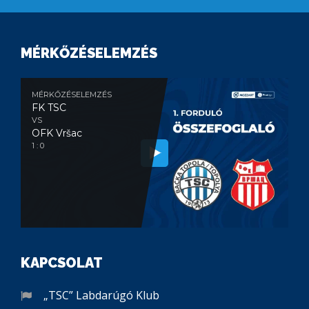
MÉRKŐZÉSELEMZÉS
MÉRKŐZÉSELEMZÉS
FK TSC
VS
OFK Vršac
1 : 0
KAPCSOLAT
„TSC” Labdarúgó Klub