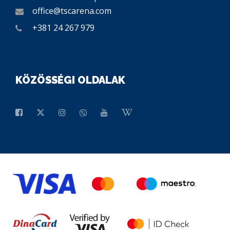
office@tscarena.com
+381 24 267 979
KÖZÖSSÉGI OLDALAK