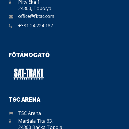
Plitvička 1.
24300, Topolya
office@fktsc.com
+381 24 224 187
FŐTÁMOGATÓ
TSC ARENA
TSC Arena
Maršala Tita 63.
24300 Bačka Topola