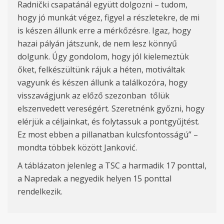
Radni
č
ki csapatánál együtt dolgozni – tudom,
hogy
j
ó munkát végez, figyel a részletekre, de mi
is készen állunk erre a mérkőzésre. Igaz, hogy
hazai pályán játszunk, de nem lesz könnyű
dolgunk. Úgy gondolom, hogy jól kielemeztük
őket, felkészültünk rájuk a héten, motiváltak
vagyunk és készen állunk a találkozóra, hogy
visszavágjunk az előző szezonban tőlük
elszenvedett vereségért. Szeretnénk győzni, hogy
elérjük a céljainkat, és folytassuk a pontgyűjtést.
Ez most ebben a pillanatban kulcsfontosságú” –
mondta többek között Jankovi
ć.
A t
áblázato
n
jelenleg a TSC a harmadik 17 ponttal,
a Napredak a negyedik helyen 15 ponttal
rendelkezik.