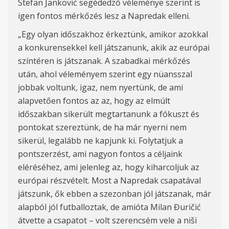
Stefan Janković segédedző véleménye szerint
is
igen fontos mérkőzés lesz a Napredak elleni.
„
Egy olyan időszakhoz érkeztünk, amikor azokkal
a konkurensekkel kell játszanunk, akik az európai
színtéren is játszanak. A szabadkai mérkőzés
után, ahol véleményem szerint egy nüansszal
jobbak voltunk, igaz, nem nyertünk, de ami
alapvetően fontos az az, hogy az elmúlt
időszakban sikerült megtartanunk a fókuszt és
pontokat szereztünk, de ha már nyerni nem
sikerül, legalább ne kapjunk ki. Folytatjuk a
pontszerzést, ami nagyon fontos a céljaink
eléréséhez, ami jelenleg az, hogy kiharcoljuk az
európai részvételt. Most a Napredak csapatával
játszunk, ők ebben a szezonban jól játszanak, már
alapból jól futballoztak, de amióta Milan
Đuričić
átvette a csapatot –
volt
szerencsém vele a
niši