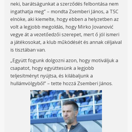
neki, barátságunkat a szerződés felbontása nem
ingathatja meg” – mondta Zsemberi János, a TSC
elnöke, aki kiemelte, hogy ebben a helyzetben
az
volt a
legjobb
megoldás, hogy
Mirko Jovanovi
ć
vegye
át a vezetőedzői szerepet, mert ő jól ismeri
a játékosokat, a klub műkö
d
ését és annak céljaival
is tisztában van.
„
Együtt fogunk dolgozni azon, hogy motiváljuk a
csapatot, hogy
együttesünk
a legjobb
teljesítményt
nyújtsa, és kilábaljunk a
hullámvölgyből” – tette hozzá Zsemberi János.