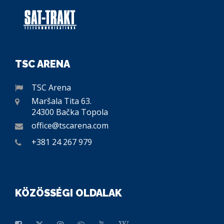
TSC ARENA
TSC Arena
Maršala Tita 63.
24300 Bačka Topola
office@tscarena.com
+381 24 267 979
KÖZÖSSÉGI OLDALAK