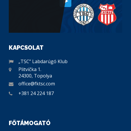
KAPCSOLAT
„TSC” Labdarúgó Klub
Plitvička 1.
24300, Topolya
office@fktsc.com
+381 24 224 187
FŐTÁMOGATÓ