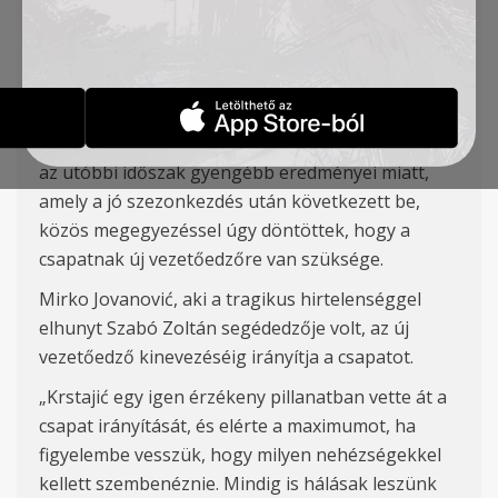
ideiglenesen
Mirko
Jovanović, eddigi
sportigazgat
ó
veszi át.
A klub büszke arra, hogy
Mladen Krstaji
ć egy
neh
éz időszakban vezette a csapatot és
köszönetét fejezi ki az elvégzett munkáért. Mégis
az utóbbi időszak gyengébb eredményei miatt,
amely a
jó
szezon
kezdés
után következett be,
közös megegyezéssel úgy döntöttek, hogy a
csapatnak új vezetőedzőre van szüksége.
Mirko
Jovanovi
ć, aki a tragikus
hirtelenséggel
elhuny
t Szabó Zoltán segédedzője volt, az új
vezetőedző kinevezéséig irányítja a csapatot.
„
Krstaji
ć eg
y igen érzékeny pillanatban vette át a
csapat ir
á
nyítását, és elérte a maximumot, ha
figyelembe vesszük, hogy milyen nehézségekkel
kellett szembenéznie. Mindig is hálásak leszünk