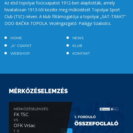
Az első topolyai focicsapatot 1912-ben alapították, amely
hivatalosan 1913-tól kezdte meg működését Topolyai Sport
Club (TSC) néven. A klub főtámogatója a topolyai „SAT-TRAKT”
DOO BAČKA TOPOLA. Vezérigazgató: Palágyi Szabolcs.
HOME
NEWS
„A” CSAPAT
KLUB
WEBSHOP
KONTAKT
MÉRKŐZÉSELEMZÉS
MÉRKŐZÉSELEMZÉS
FK TSC
VS
OFK Vršac
1 : 0