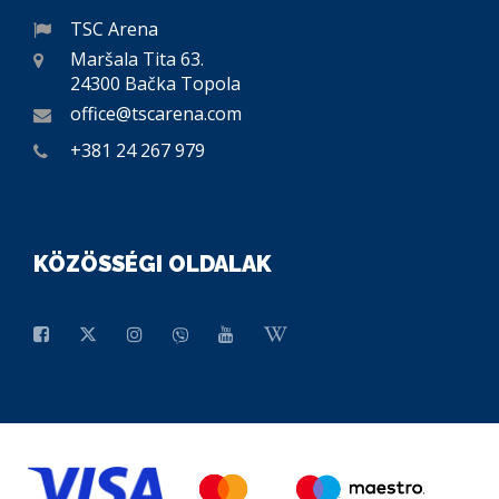
TSC Arena
Maršala Tita 63.
24300 Bačka Topola
office@tscarena.com
+381 24 267 979
KÖZÖSSÉGI OLDALAK