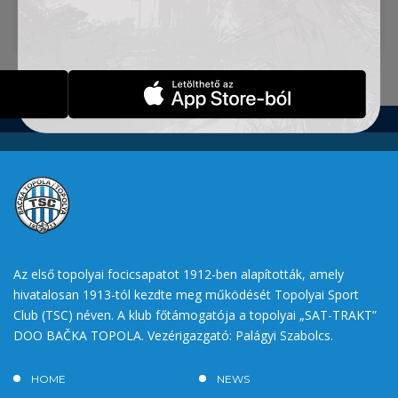
Forrás:
www.magyarszo.rs
Az első topolyai focicsapatot 1912-ben alapították, amely
hivatalosan 1913-tól kezdte meg működését Topolyai Sport
Club (TSC) néven. A klub főtámogatója a topolyai „SAT-TRAKT”
DOO BAČKA TOPOLA. Vezérigazgató: Palágyi Szabolcs.
HOME
NEWS