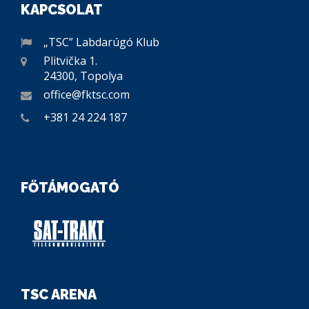
KAPCSOLAT
„TSC” Labdarúgó Klub
Plitvička 1.
24300, Topolya
office@fktsc.com
+381 24 224 187
FŐTÁMOGATÓ
TSC ARENA