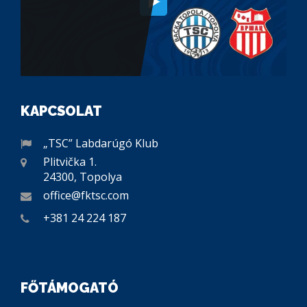
KAPCSOLAT
„TSC” Labdarúgó Klub
Plitvička 1.
24300, Topolya
office@fktsc.com
+381 24 224 187
FŐTÁMOGATÓ