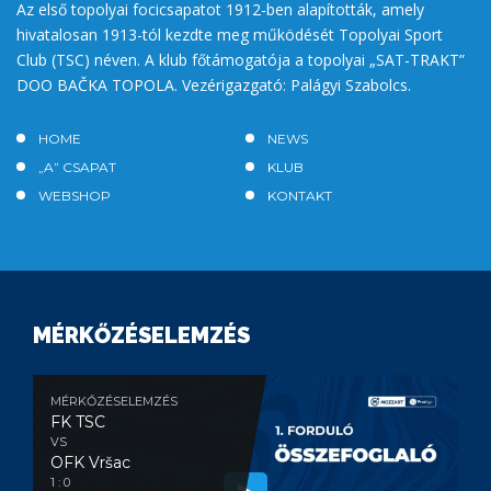
Az első topolyai focicsapatot 1912-ben alapították, amely
hivatalosan 1913-tól kezdte meg működését Topolyai Sport
Club (TSC) néven. A klub főtámogatója a topolyai „SAT-TRAKT”
DOO BAČKA TOPOLA. Vezérigazgató: Palágyi Szabolcs.
HOME
NEWS
„A” CSAPAT
KLUB
WEBSHOP
KONTAKT
MÉRKŐZÉSELEMZÉS
MÉRKŐZÉSELEMZÉS
FK TSC
VS
OFK Vršac
1 : 0