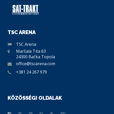
TSC ARENA
TSC Arena
Maršala Tita 63.
24300 Bačka Topola
office@tscarena.com
+381 24 267 979
KÖZÖSSÉGI OLDALAK