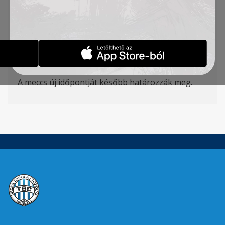
Javor Matis és a TSC között, melyet 2020.
december 6-án, vasárnap 14 órától kellett volna
lejátszani Ivanjicán, hivatalosan elhalasztották,
mivel csapatunkban több játékos tesztje is pozitív
lett.
A meccs új időpontját később határozzák meg.