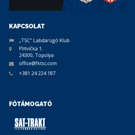
KAPCSOLAT
„TSC” Labdarúgó Klub
Plitvička 1.
24300, Topolya
office@fktsc.com
+381 24 224 187
FŐTÁMOGATÓ