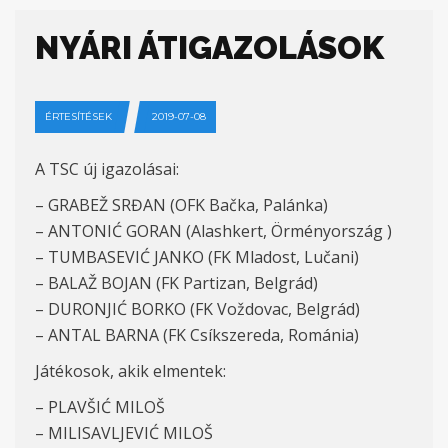
NYÁRI ÁTIGAZOLÁSOK
ÉRTESÍTÉSEK
2019-07-08
A TSC új igazolásai:
– GRABEŽ SRĐAN (OFK Bačka, Palánka)
– ANTONIĆ GORAN (Alashkert, Örményország )
– TUMBASEVIĆ JANKO (FK Mladost, Lučani)
– BALAŽ BOJAN (FK Partizan, Belgrád)
– DURONJIĆ BORKO (FK Voždovac, Belgrád)
– ANTAL BARNA (FK Csíkszereda, Románia)
Játékosok, akik elmentek:
– PLAVŠIĆ MILOŠ
– MILISAVLJEVIĆ MILOŠ