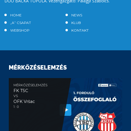
DOO BAČKA TOPOLA. Vezérigazgató: Palágyi Szabolcs.
HOME
NEWS
„A” CSAPAT
KLUB
WEBSHOP
KONTAKT
MÉRKŐZÉSELEMZÉS
MÉRKŐZÉSELEMZÉS
FK TSC
VS
OFK Vršac
1 : 0