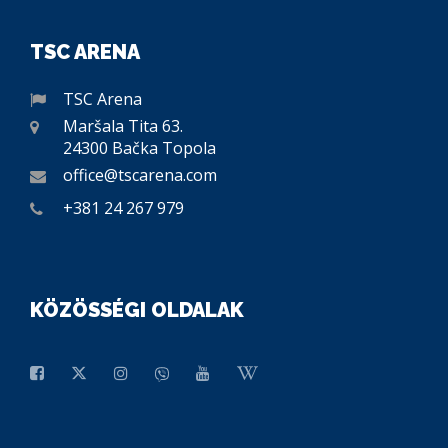
TSC ARENA
TSC Arena
Maršala Tita 63.
24300 Bačka Topola
office@tscarena.com
+381 24 267 979
KÖZÖSSÉGI OLDALAK