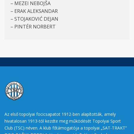
– MEZEI NEBOJŠA
– ERAK ALEKSANDAR
– STOJAKOVIĆ DEJAN
– PINTÉR NORBERT
Az első topolyai focicsapatot 1912-ben alapították, amely
hivatalosan 1913-tól kezdte meg működését Topolyai Sport
Club (TSC) néven. A klub főtámogatója a topolyai „SAT-TRAKT”