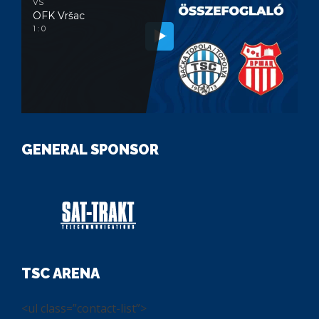
VS
OFK Vršac
1 : 0
GENERAL SPONSOR
TSC ARENA
<ul class=”contact-list”>