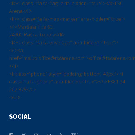
<li><i class=”fa fa-flag” aria-hidden=”true”></i>TSC
Arena</li>
<li><i class=”fa fa-map-marker” aria-hidden=”true”>
</i>Maršala Tita 63.
24300 Bačka Topola</li>
<li><i class=”fa fa-envelope” aria-hidden=”true”>
</i><a
href=”mailto:office@tscarena.com”>office@tscarena.co
</li>
<li class=”phone” style=”padding-bottom: 40px;”><i
class=”fa fa-phone” aria-hidden=”true”></i>+381 24
267 979</li>
</ul>
SOCIAL