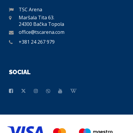
TSC Arena
Maršala Tita 63.
24300 Bačka Topola
office@tscarena.com
+381 24 267 979
SOCIAL