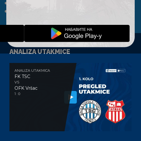
A TIM
KLUB
FAN SHOP
KONTAKT
ANALIZA UTAKMICE
ANALIZA UTAKMICA
FK TSC
VS
OFK Vršac
1 : 0