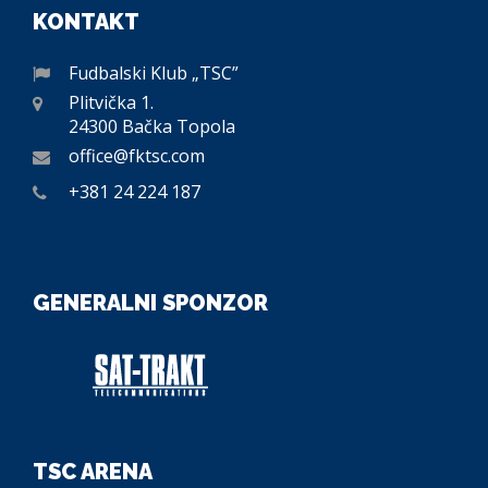
KONTAKT
Fudbalski Klub „TSC”
Plitvička 1.
24300 Bačka Topola
office@fktsc.com
+381 24 224 187
GENERALNI SPONZOR
TSC ARENA