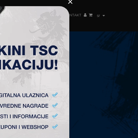
×
ŽENSKI TIM
FAN SHOP
TSC ARENA
KONTAKT
sr
KONTAKT
Fudbalski Klub „TSC”
Plitvička 1.
24300 Bačka Topola
office@fktsc.com
+381 24 224 187