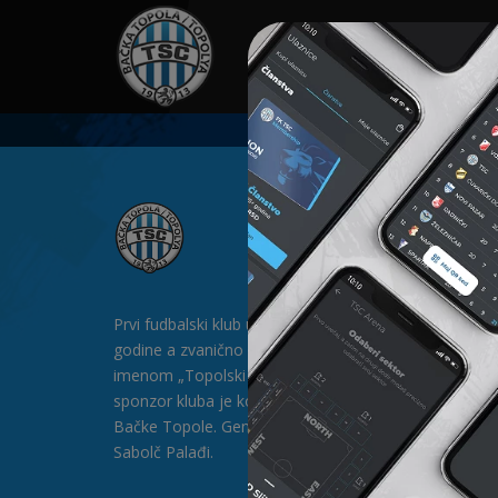
HOME
SPONZORI
N
Prvi fudbalski klub u Bačkoj Topoli formiran je 1912.
godine a zvanično postoji od 1913. godine pod
imenom „Topolski Sportski Club" (TSC). Generalni
sponzor kluba je kompanija „SAT-TRAKT” DOO iz
Bačke Topole. Generalni direktor kluba je gospodin
Sabolč Palađi.