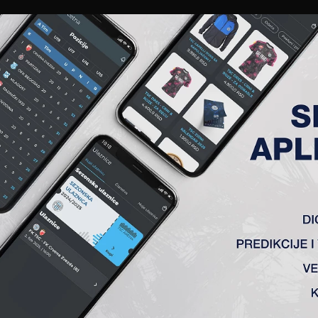
EWS
GALERIJE
A TIM
ČLANSTVO
KARTE
AKREDITACIJE
KLUB
AKADEMIJA
ANALIZA UTAKMICE
ANALIZA UTAKMICA
FK TSC
VS
OFK Vršac
1 : 0