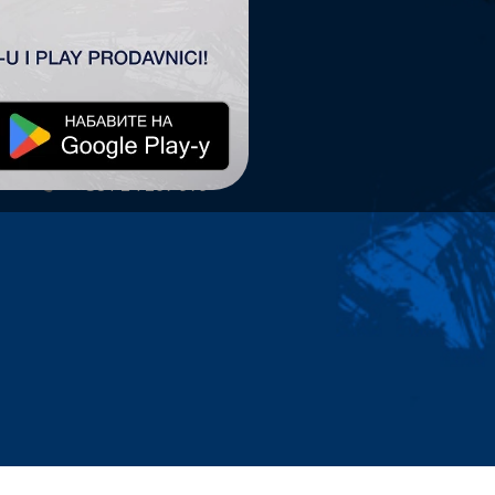
TSC ARENA
TSC Arena
Maršala Tita 63.
24300 Bačka Topola
office@tscarena.com
+381 24 267 979