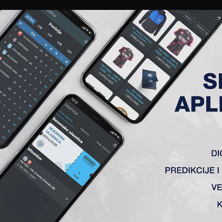
EWS
GALERIJE
A TIM
ČLANSTVO
KARTE
AKREDITACIJE
KLUB
AKADEMIJA
ANALIZA UTAKMICE
ANALIZA UTAKMICA
FK TSC
VS
OFK Vršac
1 : 0