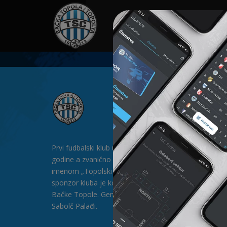
HOME
SPONZORI
N
Prvi fudbalski klub u Bačkoj Topoli formiran je 1912.
godine a zvanično postoji od 1913. godine pod
imenom „Topolski Sportski Club" (TSC). Generalni
sponzor kluba je kompanija „SAT-TRAKT” DOO iz
Bačke Topole. Generalni direktor kluba je gospodin
Sabolč Palađi.