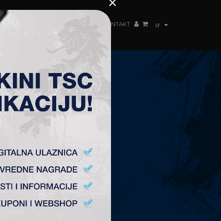
×
ŽENSKI TIM
FAN SHOP
TSC ARENA
KONTAKT
sr
KONTAKT
Fudbalski Klub „TSC”
Plitvička 1.
24300 Bačka Topola
office@fktsc.com
+381 24 224 187