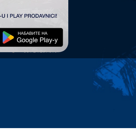
TSC ARENA
TSC Arena
Maršala Tita 63.
24300 Bačka Topola
office@tscarena.com
+381 24 267 979