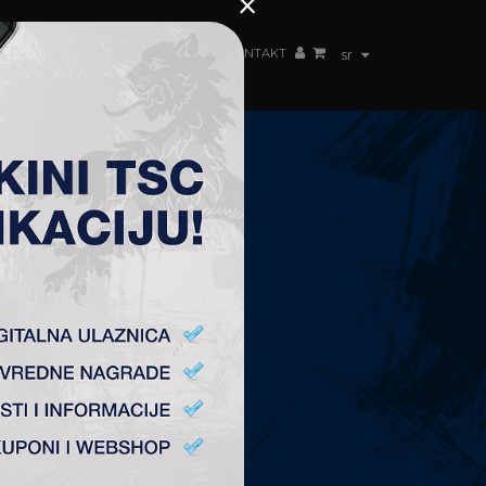
×
ŽENSKI TIM
FAN SHOP
TSC ARENA
KONTAKT
sr
KONTAKT
Fudbalski Klub „TSC”
Plitvička 1.
24300 Bačka Topola
office@fktsc.com
+381 24 224 187