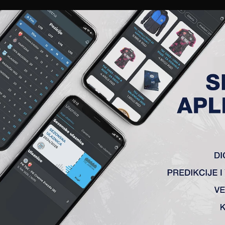
EWS
GALERIJE
A TIM
ČLANSTVO
KARTE
AKREDITACIJE
KLUB
AKADEMIJA
ANALIZA UTAKMICE
ANALIZA UTAKMICA
FK TSC
VS
OFK Vršac
1 : 0