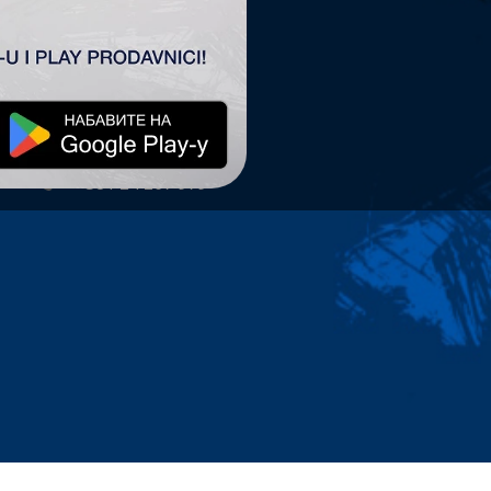
TSC ARENA
TSC Arena
Maršala Tita 63.
24300 Bačka Topola
office@tscarena.com
+381 24 267 979