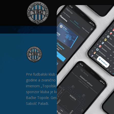
HOME
SPONZORI
N
Prvi fudbalski klub u Bačkoj Topoli formiran je 1912.
godine a zvanično postoji od 1913. godine pod
imenom „Topolski Sportski Club" (TSC). Generalni
sponzor kluba je kompanija „SAT-TRAKT” DOO iz
Bačke Topole. Generalni direktor kluba je gospodin
Sabolč Palađi.