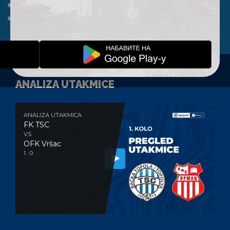
A TIM
KLUB
FAN SHOP
KONTAKT
ANALIZA UTAKMICE
ANALIZA UTAKMICA
FK TSC
VS
OFK Vršac
1 : 0