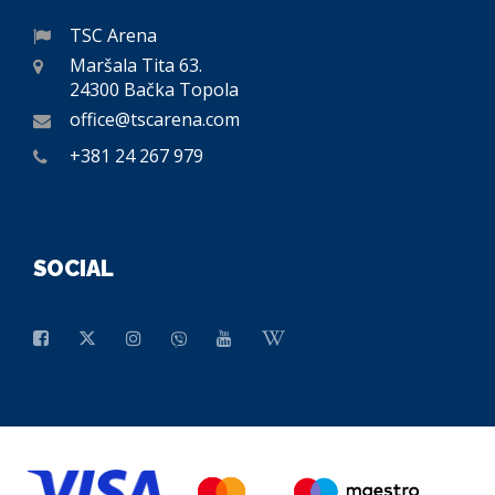
TSC Arena
Maršala Tita 63.
24300 Bačka Topola
office@tscarena.com
+381 24 267 979
SOCIAL