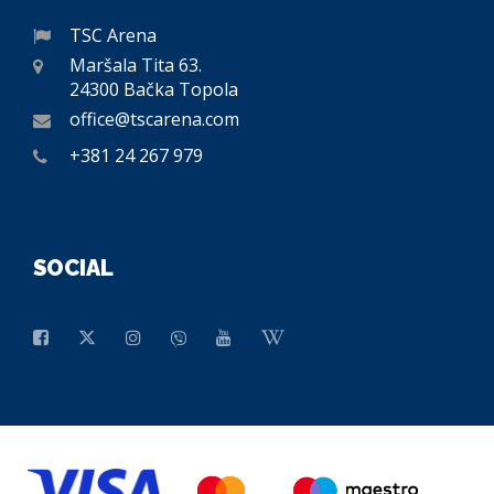
TSC Arena
Maršala Tita 63.
24300 Bačka Topola
office@tscarena.com
+381 24 267 979
SOCIAL