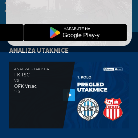
A TIM
KLUB
FAN SHOP
KONTAKT
ANALIZA UTAKMICE
ANALIZA UTAKMICA
FK TSC
VS
OFK Vršac
1 : 0