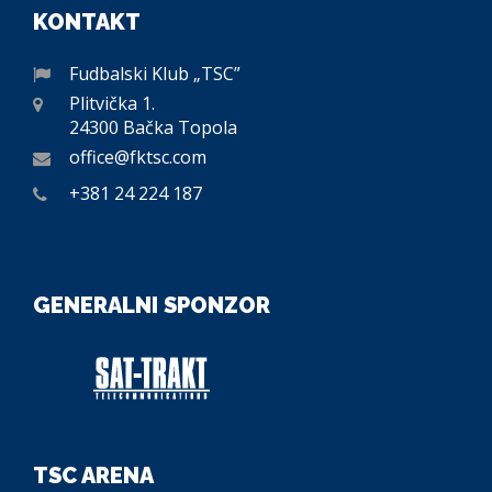
KONTAKT
Fudbalski Klub „TSC”
Plitvička 1.
24300 Bačka Topola
office@fktsc.com
+381 24 224 187
GENERALNI SPONZOR
TSC ARENA