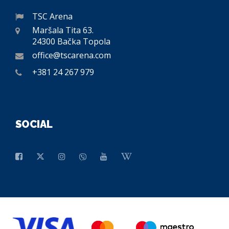
TSC Arena
Maršala Tita 63.
24300 Bačka Topola
office@tscarena.com
+381 24 267 979
SOCIAL