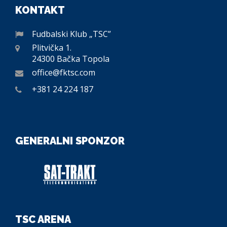
KONTAKT
Fudbalski Klub „TSC”
Plitvička 1.
24300 Bačka Topola
office@fktsc.com
+381 24 224 187
GENERALNI SPONZOR
TSC ARENA