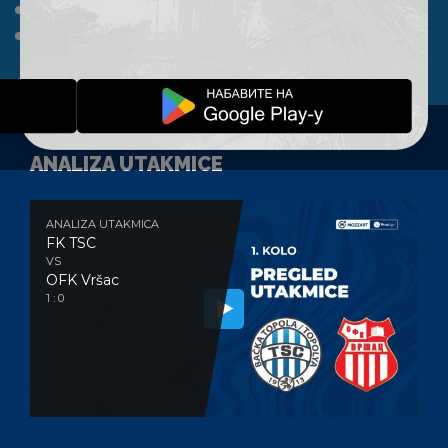
A TIM
KLUB
FAN SHOP
KONTAKT
ANALIZA UTAKMICE
ANALIZA UTAKMICA
FK TSC
VS
OFK Vršac
1 : 0