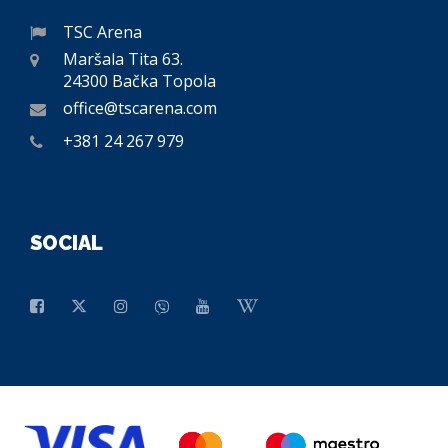
TSC Arena
Maršala Tita 63.
24300 Bačka Topola
office@tscarena.com
+381 24 267 979
SOCIAL