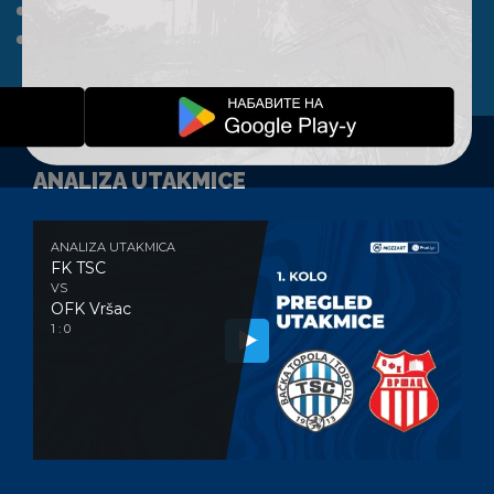
A TIM
KLUB
FAN SHOP
KONTAKT
ANALIZA UTAKMICE
ANALIZA UTAKMICA
FK TSC
VS
OFK Vršac
1 : 0