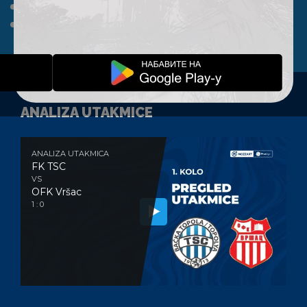
A TIM
KLUB
FAN SHOP
KONTAKT
ANALIZA UTAKMICE
ANALIZA UTAKMICA
FK TSC
VS
OFK Vršac
1 : 0