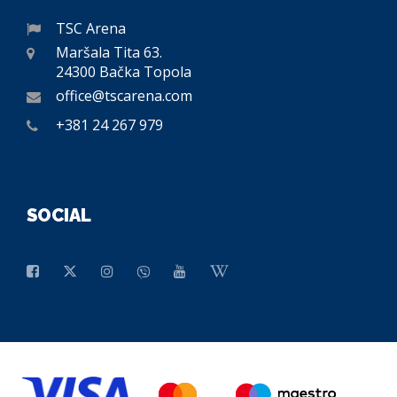
TSC Arena
Maršala Tita 63.
24300 Bačka Topola
office@tscarena.com
+381 24 267 979
SOCIAL