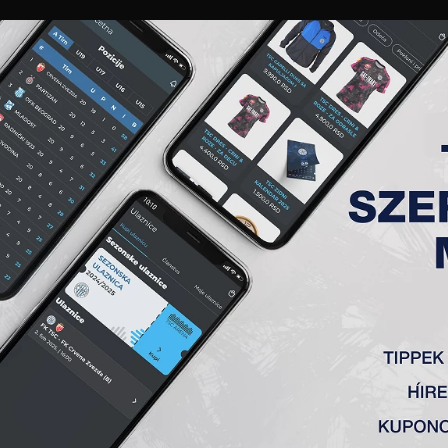
GALÉRIA
„A” CSAPAT
TAGSÁG
JEGYEK
AKKREDITÁCIÓ
KLUB
AKADÉMIA
NŐI
ÉS FK TSC – OFK BEČEJ 1918