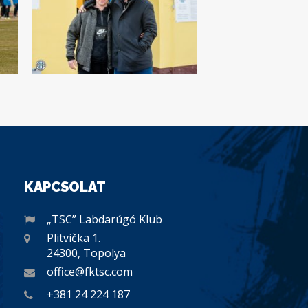
KAPCSOLAT
„TSC” Labdarúgó Klub
Plitvička 1.
24300, Topolya
office@fktsc.com
+381 24 224 187