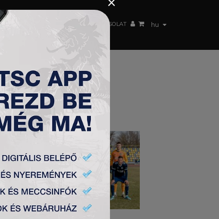
×
 CSAPAT
WEBSHOP
TSC ARENA
KAPCSOLAT
hu
 2019.2.20