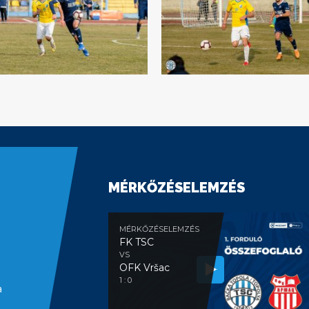
MÉRKŐZÉSELEMZÉS
MÉRKŐZÉSELEMZÉS
FK TSC
VS
OFK Vršac
1 : 0
a