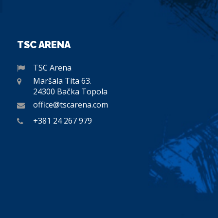
TSC ARENA
TSC Arena
Maršala Tita 63.
24300 Bačka Topola
office@tscarena.com
+381 24 267 979