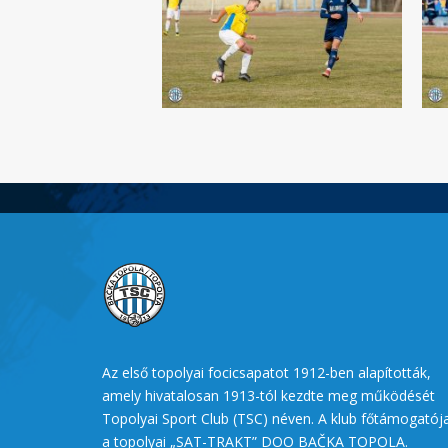
Az első topolyai focicsapatot 1912-ben alapították,
amely hivatalosan 1913-tól kezdte meg működését
Topolyai Sport Club (TSC) néven. A klub főtámogatój
a topolyai „SAT-TRAKT” DOO BAČKA TOPOLA.