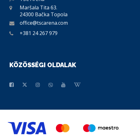
Maršala Tita 63.
24300 Bačka Topola
office@tscarena.com
+381 24 267 979
KÖZÖSSÉGI OLDALAK