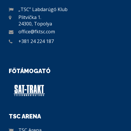
„TSC” Labdarúgó Klub
Plitvička 1.
24300, Topolya
office@fktsc.com
+381 24 224 187
FŐTÁMOGATÓ
TSC ARENA
TSC Arena