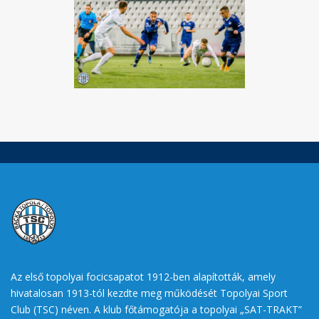
Az első topolyai focicsapatot 1912-ben alapították, amely
hivatalosan 1913-tól kezdte meg működését Topolyai Sport
Club (TSC) néven. A klub főtámogatója a topolyai „SAT-TRAKT”