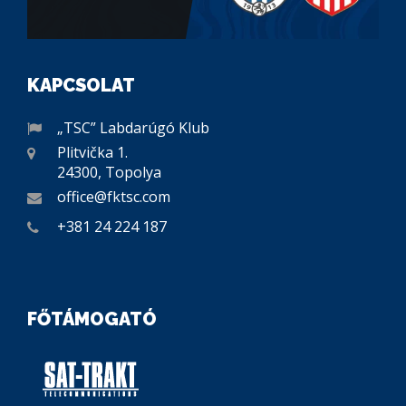
KAPCSOLAT
„TSC” Labdarúgó Klub
Plitvička 1.
24300, Topolya
office@fktsc.com
+381 24 224 187
FŐTÁMOGATÓ