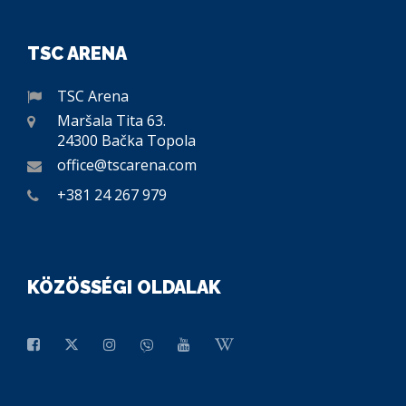
TSC ARENA
TSC Arena
Maršala Tita 63.
24300 Bačka Topola
office@tscarena.com
+381 24 267 979
KÖZÖSSÉGI OLDALAK