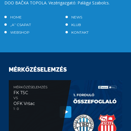
DOO BAČKA TOPOLA. Vezérigazgató: Palágyi Szabolcs.
HOME
NEWS
„A” CSAPAT
KLUB
WEBSHOP
KONTAKT
MÉRKŐZÉSELEMZÉS
MÉRKŐZÉSELEMZÉS
FK TSC
VS
OFK Vršac
1 : 0