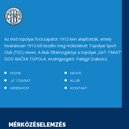
Az első topolyai focicsapatot 1912-ben alapították, amely
hivatalosan 1913-tól kezdte meg működését Topolyai Sport
Club (TSC) néven. A klub főtámogatója a topolyai „SAT-TRAKT”
DOO BAČKA TOPOLA. Vezérigazgató: Palágyi Szabolcs.
HOME
NEWS
„A” CSAPAT
KLUB
WEBSHOP
KONTAKT
MÉRKŐZÉSELEMZÉS