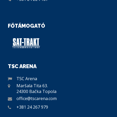
FŐTÁMOGATÓ
TSC ARENA
TSC Arena
Maršala Tita 63.
24300 Bačka Topola
office@tscarena.com
+381 24 267 979