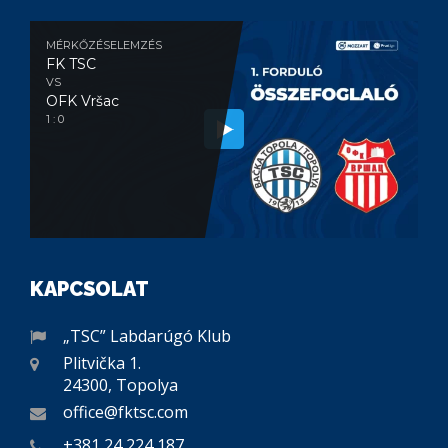
MÉRKŐZÉSELEMZÉS
FK TSC
VS
OFK Vršac
1 : 0
KAPCSOLAT
„TSC” Labdarúgó Klub
Plitvička 1.
24300, Topolya
office@fktsc.com
+381 24 224 187