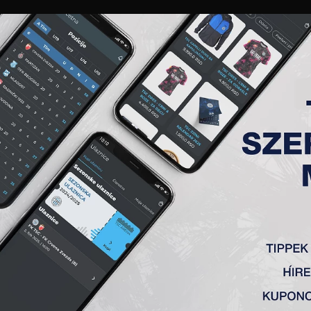
GALÉRIA
„A” CSAPAT
TAGSÁG
JEGYEK
AKKREDITÁCIÓ
KLUB
AKADÉMIA
NŐI
RODIĆ ELENA
ÉLETRAJZ