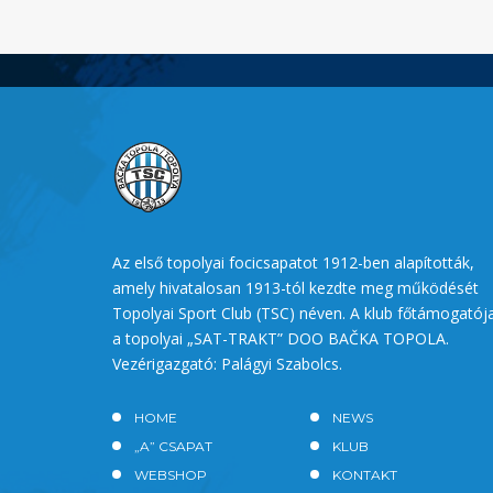
Az első topolyai focicsapatot 1912-ben alapították,
amely hivatalosan 1913-tól kezdte meg működését
Topolyai Sport Club (TSC) néven. A klub főtámogatój
a topolyai „SAT-TRAKT” DOO BAČKA TOPOLA.
Vezérigazgató: Palágyi Szabolcs.
HOME
NEWS
„A” CSAPAT
KLUB
WEBSHOP
KONTAKT