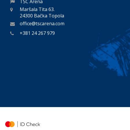
TSC Arena
Maršala Tita 63.
24300 Bačka Topola
office@tscarena.com
+381 24 267 979