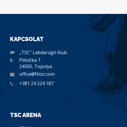
KAPCSOLAT
„TSC” Labdarúgó Klub
Plitvička 1.
24300, Topolya
office@fktsc.com
+381 24 224 187
TSC ARENA