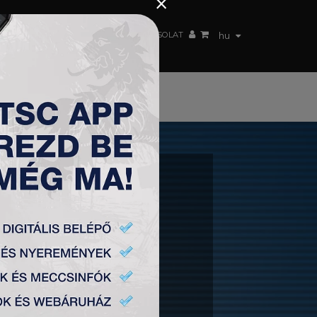
×
 CSAPAT
WEBSHOP
TSC ARENA
KAPCSOLAT
hu