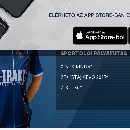
Születési idő:
2005-12-23
Nemzetiség:
Szerbia
POZÍCIÓ
Középpályás
SPORTOLÓI PÁLYAFUTÁS
ŽFK “KIKINDA”
ŽFK “STAJIĆEVO 2017”
ŽFK “TSC”