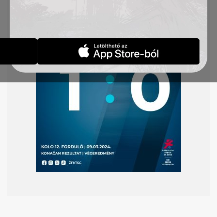
A 94. percben egyenlíthettünk volna, de kihagytuk
a büntetőt.