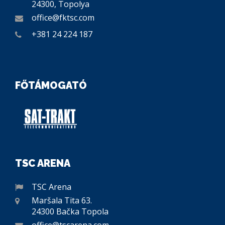
24300, Topolya
office@fktsc.com
+381 24 224 187
FŐTÁMOGATÓ
TSC ARENA
TSC Arena
Maršala Tita 63.
24300 Bačka Topola