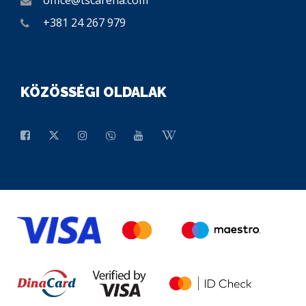
office@tscarena.com
+381 24 267 979
KÖZÖSSÉGI OLDALAK