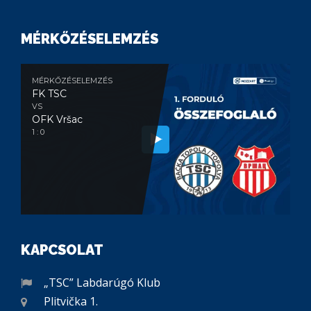
MÉRKŐZÉSELEMZÉS
MÉRKŐZÉSELEMZÉS
FK TSC
VS
OFK Vršac
1 : 0
KAPCSOLAT
„TSC” Labdarúgó Klub
Plitvička 1.