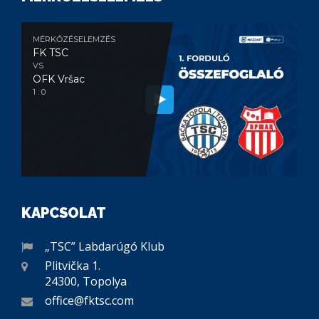
MÉRKŐZÉSELEMZÉS
FK TSC
VS
OFK Vršac
1 : 0
KAPCSOLAT
„TSC” Labdarúgó Klub
Plitvička 1.
24300, Topolya
office@fktsc.com