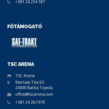
+381 24 224 187
FŐTÁMOGATÓ
TSC ARENA
TSC Arena
Maršala Tita 63.
24300 Bačka Topola
office@tscarena.com
+381 24 267 979