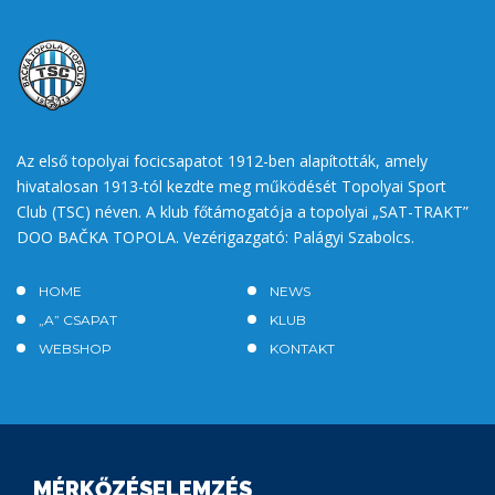
Az első topolyai focicsapatot 1912-ben alapították, amely
hivatalosan 1913-tól kezdte meg működését Topolyai Sport
Club (TSC) néven. A klub főtámogatója a topolyai „SAT-TRAKT”
DOO BAČKA TOPOLA. Vezérigazgató: Palágyi Szabolcs.
HOME
NEWS
„A” CSAPAT
KLUB
WEBSHOP
KONTAKT
MÉRKŐZÉSELEMZÉS