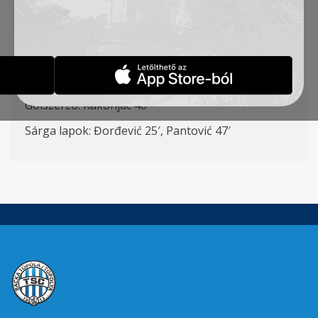
Simić – Đorđević (Antonić 46′), Ćalušić,
Cvetin
o
vić
,
Petrović (K) – Kuveljić (Milosavljević 46′), Stanić,
Radin – Pantović (
Sós
60′), Jovanović (Vlalukin 46′),
Rakonjac (Milovanović 69′)
Gólszerző
: Rakonjac 40′
Sárga lapok
: Đorđević 25′, Pantović 47′