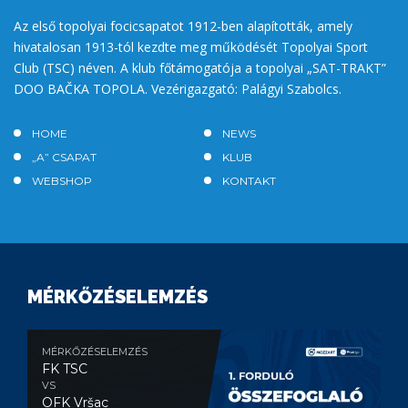
Az első topolyai focicsapatot 1912-ben alapították, amely
hivatalosan 1913-tól kezdte meg működését Topolyai Sport
Club (TSC) néven. A klub főtámogatója a topolyai „SAT-TRAKT”
DOO BAČKA TOPOLA. Vezérigazgató: Palágyi Szabolcs.
HOME
NEWS
„A” CSAPAT
KLUB
WEBSHOP
KONTAKT
MÉRKŐZÉSELEMZÉS
MÉRKŐZÉSELEMZÉS
FK TSC
VS
OFK Vršac