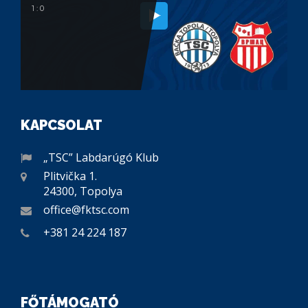
1 : 0
KAPCSOLAT
„TSC” Labdarúgó Klub
Plitvička 1.
24300, Topolya
office@fktsc.com
+381 24 224 187
FŐTÁMOGATÓ