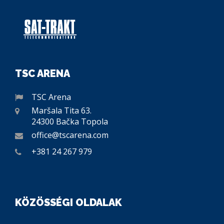
TSC ARENA
TSC Arena
Maršala Tita 63.
24300 Bačka Topola
office@tscarena.com
+381 24 267 979
KÖZÖSSÉGI OLDALAK