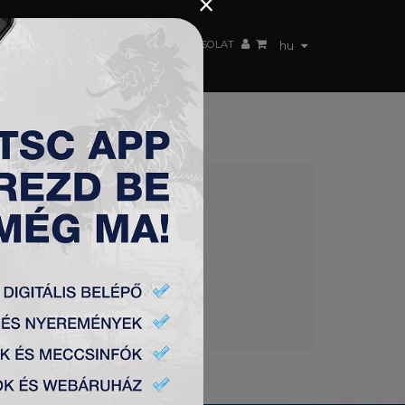
×
 CSAPAT
WEBSHOP
TSC ARENA
KAPCSOLAT
hu