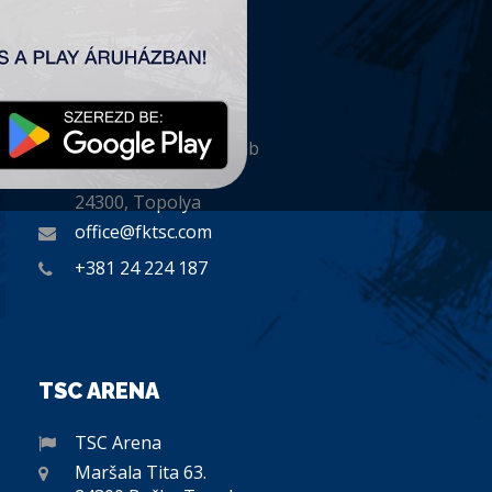
KAPCSOLAT
„TSC” Labdarúgó Klub
Plitvička 1.
24300, Topolya
office@fktsc.com
+381 24 224 187
TSC ARENA
TSC Arena
Maršala Tita 63.