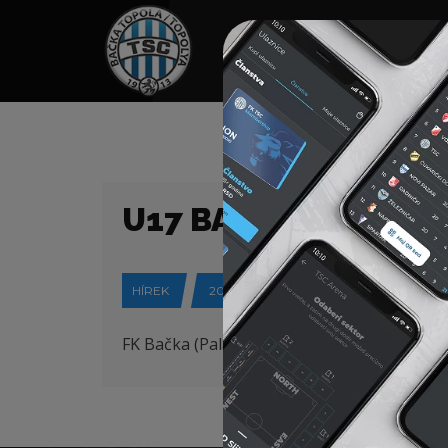
HOME
TÁMOGATÓK
NEWS
U17 BAJNOKI MÉRK
HÍREK
2017-08-26
FK Bačka (Palánka) – FK TSC (Topolya) 0-4