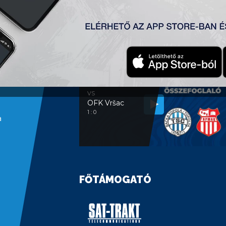
MÉRKŐZÉSELEMZÉS
MÉRKŐZÉSELEMZÉS
FK TSC
VS
OFK Vršac
1 : 0
a
FŐTÁMOGATÓ