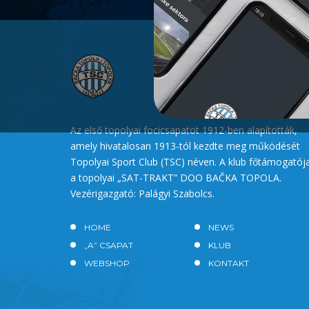
Az első topolyai focicsapatot 1912-ben alapították,
amely hivatalosan 1913-tól kezdte meg működését
Topolyai Sport Club (TSC) néven. A klub főtámogatój
a topolyai „SAT-TRAKT” DOO BAČKA TOPOLA.
Vezérigazgató: Palágyi Szabolcs.
HOME
NEWS
„A” CSAPAT
KLUB
WEBSHOP
KONTAKT