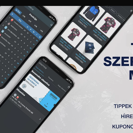
GALÉRIA
„A” CSAPAT
TAGSÁG
JEGYEK
AKKREDITÁCIÓ
KLUB
AKADÉMIA
NŐI
ŐZÉSE