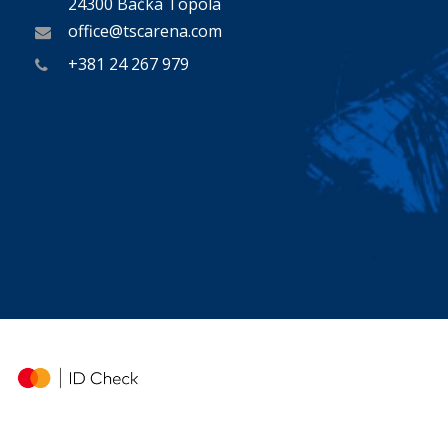
24300 Bačka Topola
office@tscarena.com
+381 24 267 979