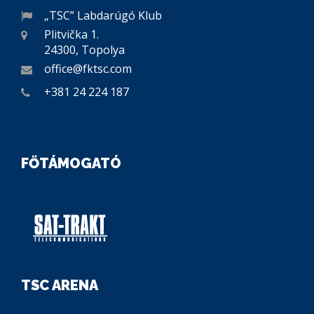
„TSC” Labdarúgó Klub
Plitvička 1.
24300, Topolya
office@fktsc.com
+381 24 224 187
FŐTÁMOGATÓ
TSC ARENA