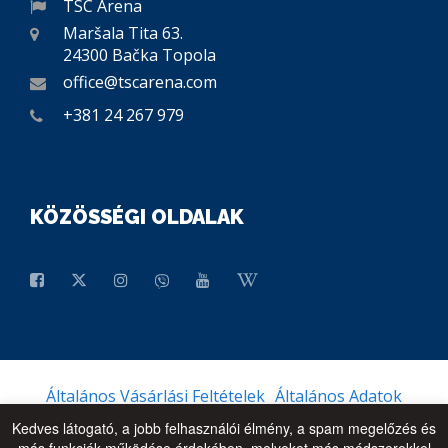
TSC Arena
Maršala Tita 63.
24300 Bačka Topola
office@tscarena.com
+381 24 267 979
KÖZÖSSÉGI OLDALAK
Általános Vásárlási Feltételek
Általános Adatok
Kedves látogató, a jobb felhasználói élmény, a spam megelőzés és