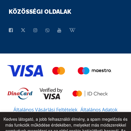
KÖZÖSSÉGI OLDALAK
Általános Vásárlási Feltételek
Általános Adatok
Kedves látogató, a jobb felhasználói élmény, a spam megelőzés és
más funkciók működése érdekében, melyeket más módszerekkel
nemtudunk megoldani ez az oldal cookie-kat(sütiket) használ. Az