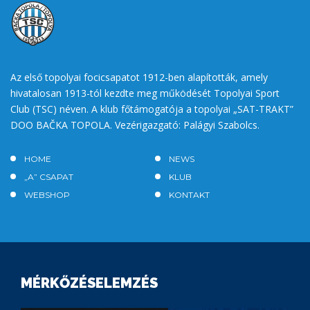
Az első topolyai focicsapatot 1912-ben alapították, amely
hivatalosan 1913-tól kezdte meg működését Topolyai Sport
Club (TSC) néven. A klub főtámogatója a topolyai „SAT-TRAKT”
DOO BAČKA TOPOLA. Vezérigazgató: Palágyi Szabolcs.
HOME
NEWS
„A” CSAPAT
KLUB
WEBSHOP
KONTAKT
MÉRKŐZÉSELEMZÉS