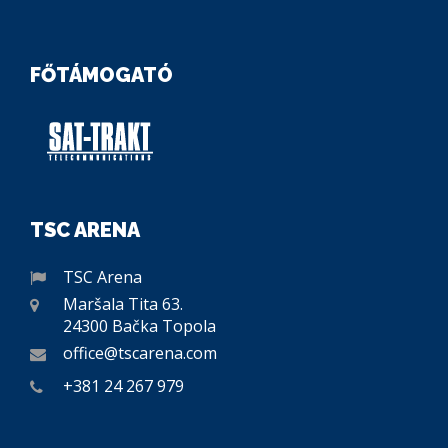
FŐTÁMOGATÓ
TSC ARENA
TSC Arena
Maršala Tita 63.
24300 Bačka Topola
office@tscarena.com
+381 24 267 979