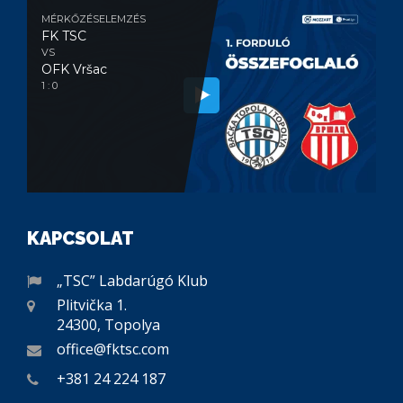
MÉRKŐZÉSELEMZÉS
FK TSC
VS
OFK Vršac
1 : 0
KAPCSOLAT
„TSC” Labdarúgó Klub
Plitvička 1.
24300, Topolya
office@fktsc.com
+381 24 224 187