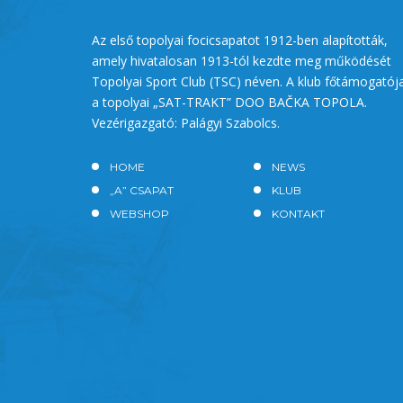
Az első topolyai focicsapatot 1912-ben alapították,
amely hivatalosan 1913-tól kezdte meg működését
Topolyai Sport Club (TSC) néven. A klub főtámogatój
a topolyai „SAT-TRAKT” DOO BAČKA TOPOLA.
Vezérigazgató: Palágyi Szabolcs.
HOME
NEWS
„A” CSAPAT
KLUB
WEBSHOP
KONTAKT