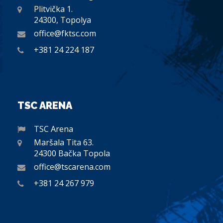
Plitvička 1.
24300, Topolya
office@fktsc.com
+381 24 224 187
TSC ARENA
TSC Arena
Maršala Tita 63.
24300 Bačka Topola
office@tscarena.com
+381 24 267 979