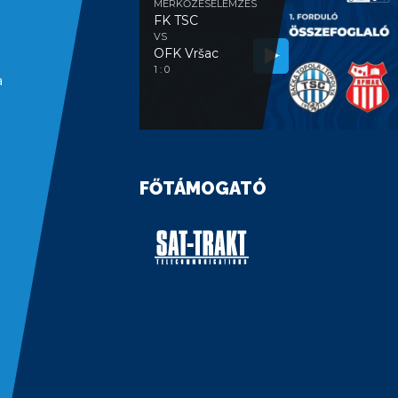
MÉRKŐZÉSELEMZÉS
FK TSC
VS
OFK Vršac
1 : 0
a
FŐTÁMOGATÓ