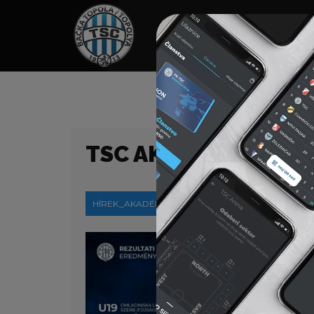
HOME
TÁMOGATÓK
NEWS
TSC AKADÉMIA – HÉT
HÍREK_AKADÉMIA
2021-04-28