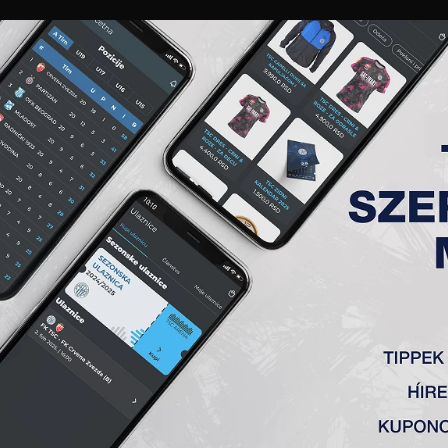
GALÉRIA
„A” CSAPAT
TAGSÁG
JEGYEK
AKKREDITÁCIÓ
KLUB
AKADÉMIA
NŐI
KÖZI EREDMÉNYEK 2021.4.2