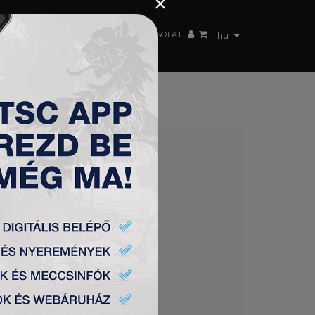
×
 CSAPAT
WEBSHOP
TSC ARENA
KAPCSOLAT
hu
8.