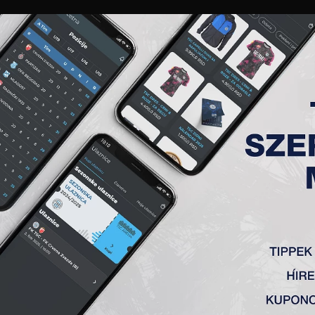
GALÉRIA
„A” CSAPAT
TAGSÁG
JEGYEK
AKKREDITÁCIÓ
KLUB
AKADÉMIA
NŐI
ÁLOGATOTT? ÖRÖMMEL – SZ
Topolya SC támadója vezeti a mesterlövészek listáját, de inne