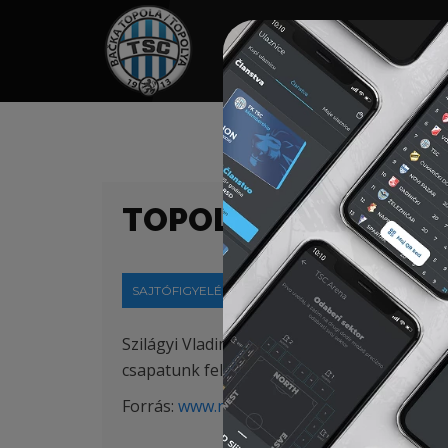
HOME
TÁMOGATÓK
NEWS
TOPOLYA: MAGYAR V
SAJTÓFIGYELÉS
2020-06-03
Szilágyi Vladimir, a szerb élvonalban újonc 
csapatunk felé egyaránt nyitna.
Forrás:
www.nemzetisport.hu