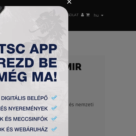
×
 CSAPAT
WEBSHOP
TSC ARENA
KAPCSOLAT
hu
ILÁGYI VLADIMIR
n is feljebb vágyik, az NB I-re és nemzeti