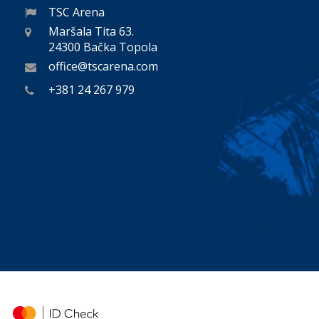
TSC Arena
Maršala Tita 63.
24300 Bačka Topola
office@tscarena.com
+381 24 267 979