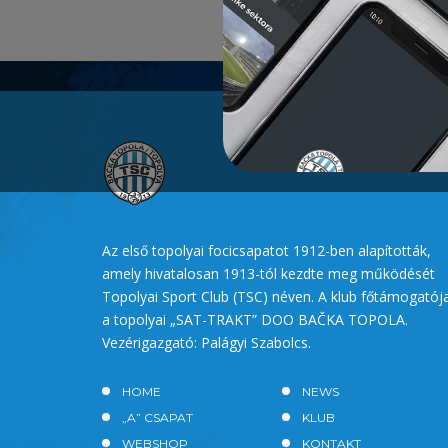
Az első topolyai focicsapatot 1912-ben alapították,
amely hivatalosan 1913-tól kezdte meg működését
Topolyai Sport Club (TSC) néven. A klub főtámogatój
a topolyai „SAT-TRAKT” DOO BAČKA TOPOLA.
Vezérigazgató: Palágyi Szabolcs.
HOME
NEWS
„A” CSAPAT
KLUB
WEBSHOP
KONTAKT