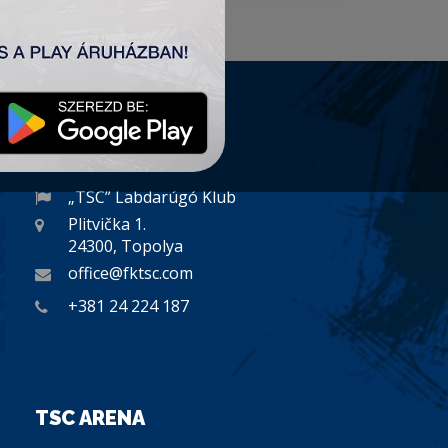
KAPCSOLAT
„TSC” Labdarúgó Klub
Plitvička 1.
24300, Topolya
office@fktsc.com
+381 24 224 187
TSC ARENA