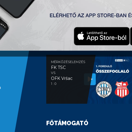
MÉRKŐZÉSELEMZÉS
MÉRKŐZÉSELEMZÉS
FK TSC
VS
OFK Vršac
1 : 0
a
FŐTÁMOGATÓ