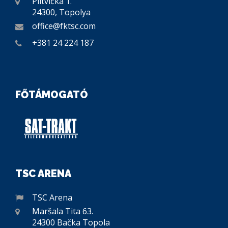
Plitvička 1.
24300, Topolya
office@fktsc.com
+381 24 224 187
FŐTÁMOGATÓ
TSC ARENA
TSC Arena
Maršala Tita 63.
24300 Bačka Topola