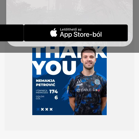
együttesünknek. Mindent köszönünk, amit kék-
fehér mezben tettél, mindig a TSC család tagja
maradsz!