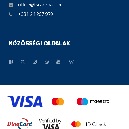
office@tscarena.com
+381 24 267 979
KÖZÖSSÉGI OLDALAK