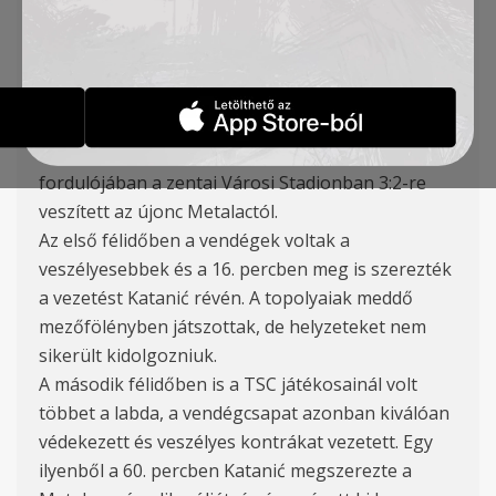
TSC: Filipović, Varga, Petrović (86′ Dostanić),
Antonić, Babić, Banjac (61′ Milićević), Tomanović
(K), Zec, Stanojev (46′ Duronjić), Lukić, Szilágyi
Két év után kapott ki tétmeccsen hazai pályán a
TSC, miután a Szerb Szuperliga ötödik
fordulójában a zentai Városi Stadionban 3:2-re
veszített az újonc Metalactól.
Az első félidőben a vendégek voltak a
veszélyesebbek és a 16. percben meg is szerezték
a vezetést Katanić révén. A topolyaiak meddő
mezőfölényben játszottak, de helyzeteket nem
sikerült kidolgozniuk.
A második félidőben is a TSC játékosainál volt
többet a labda, a vendégcsapat azonban kiválóan
védekezett és veszélyes kontrákat vezetett. Egy
ilyenből a 60. percben Katanić megszerezte a