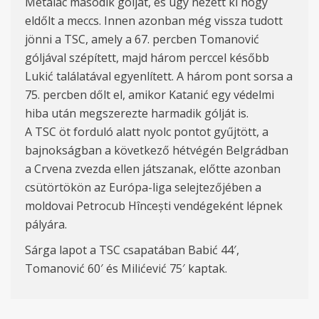
Metalac második gólját, és úgy nézett ki hogy
eldőlt a meccs. Innen azonban még vissza tudott
jönni a TSC, amely a 67. percben Tomanović
góljával szépített, majd három perccel később
Lukić találatával egyenlített. A három pont sorsa a
75. percben dőlt el, amikor Katanić egy védelmi
hiba után megszerezte harmadik gólját is.
A TSC öt forduló alatt nyolc pontot gyűjtött, a
bajnokságban a következő hétvégén Belgrádban
a Crvena zvezda ellen játszanak, előtte azonban
csütörtökön az Európa-liga selejtezőjében a
moldovai Petrocub Hîncești vendégeként lépnek
pályára.
Sárga lapot a TSC csapatában Babić 44′,
Tomanović 60′ és Milićević 75′ kaptak.