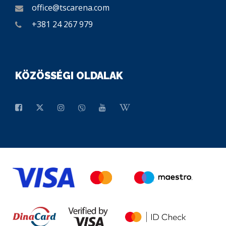
office@tscarena.com
+381 24 267 979
KÖZÖSSÉGI OLDALAK