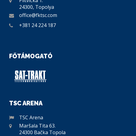
Plitvička 1.
24300, Topolya
office@fktsc.com
+381 24 224 187
FŐTÁMOGATÓ
TSC ARENA
TSC Arena
Maršala Tita 63.
24300 Bačka Topola