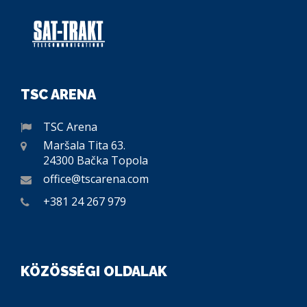
TSC ARENA
TSC Arena
Maršala Tita 63.
24300 Bačka Topola
office@tscarena.com
+381 24 267 979
KÖZÖSSÉGI OLDALAK