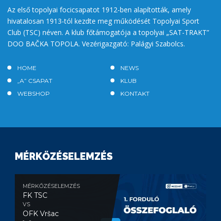
Az első topolyai focicsapatot 1912-ben alapították, amely
hivatalosan 1913-tól kezdte meg működését Topolyai Sport
Club (TSC) néven. A klub főtámogatója a topolyai „SAT-TRAKT”
DOO BAČKA TOPOLA. Vezérigazgató: Palágyi Szabolcs.
HOME
NEWS
„A” CSAPAT
KLUB
WEBSHOP
KONTAKT
MÉRKŐZÉSELEMZÉS
MÉRKŐZÉSELEMZÉS
FK TSC
VS
OFK Vršac