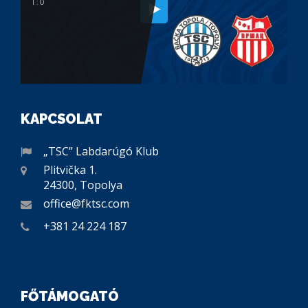
1 : 0
KAPCSOLAT
„TSC” Labdarúgó Klub
Plitvička 1.
24300, Topolya
office@fktsc.com
+381 24 224 187
FŐTÁMOGATÓ