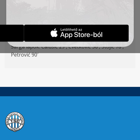
Kuveljić (Radin
6
0
‘), Đakovac, Cvetković, Stanić
(Rakonjac
60
‘), Pantović (Ćirković
74
‘), Jovanović
Gólszerzők
: Antonić 12′, Đakovac 45′ p., Stojić
90’+5
Sárga lapok
: Ćalušić 29′, Cvetković 56′, Stojić 78′,
Petrović 90′