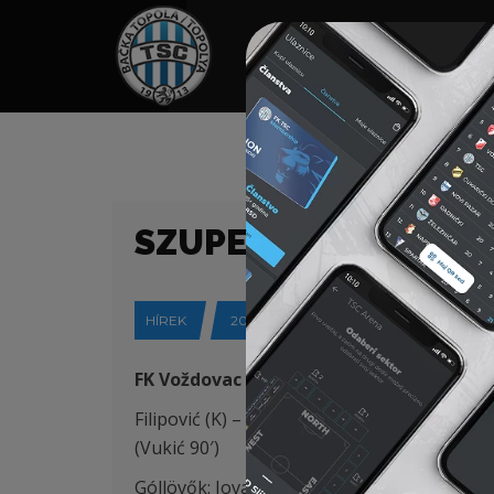
HOME
TÁMOGATÓK
NEWS
SZUPER LIGA (22/23)
HÍREK
2023-04-12
FK Voždovac (Beograd) – FK TSC (Topolya)
Filipović (K) – Krstić, Stojić, Antonić – Petro
(Vukić 90′)
Góllövők: Jovanović 22′, Ratkov 30′, Mirche