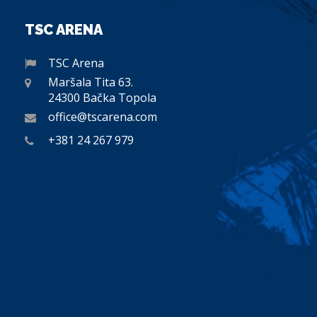
TSC ARENA
TSC Arena
Maršala Tita 63.
24300 Bačka Topola
office@tscarena.com
+381 24 267 979