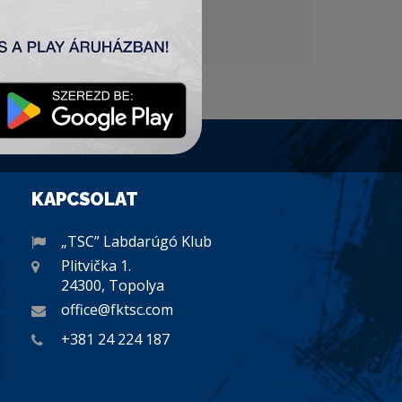
KAPCSOLAT
„TSC” Labdarúgó Klub
Plitvička 1.
24300, Topolya
office@fktsc.com
+381 24 224 187