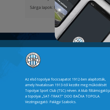
Sárga lapok:
Ratkov 58
‘,
Ili
ć 67′
Az első topolyai focicsapatot 1912-ben alapították,
amely hivatalosan 1913-tól kezdte meg működését
Topolyai Sport Club (TSC) néven. A klub főtámogatój
a topolyai „SAT-TRAKT” DOO BAČKA TOPOLA.
Vezérigazgató: Palágyi Szabolcs.