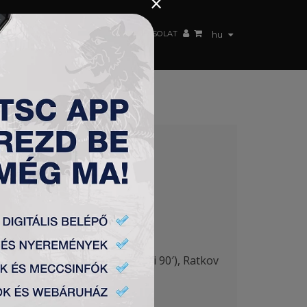
×
 CSAPAT
WEBSHOP
TSC ARENA
KAPCSOLAT
hu
 – TSC 1:3
jević 76′) – Jovanović (Mirchevski 90′), Ratkov