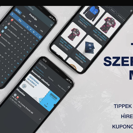
GALÉRIA
„A” CSAPAT
TAGSÁG
JEGYEK
AKKREDITÁCIÓ
KLUB
AKADÉMIA
NŐI
 30. FORDULÓ, VOŽDOVAC (B)
 1:3
vić, Kuveljić (Krpić 76′), Đakovac, Cvetković – L. Ilić (Milosavl
vski 90+
5
‘