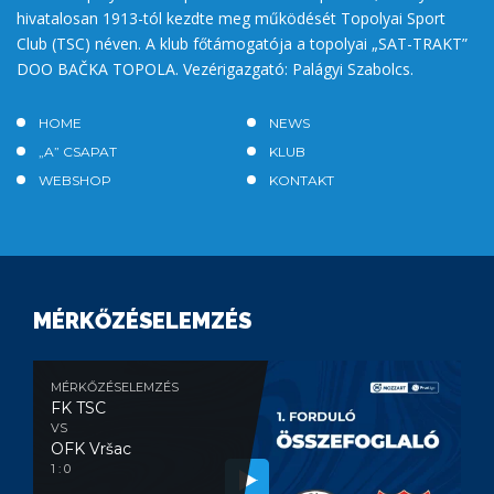
hivatalosan 1913-tól kezdte meg működését Topolyai Sport
Club (TSC) néven. A klub főtámogatója a topolyai „SAT-TRAKT”
DOO BAČKA TOPOLA. Vezérigazgató: Palágyi Szabolcs.
HOME
NEWS
„A” CSAPAT
KLUB
WEBSHOP
KONTAKT
MÉRKŐZÉSELEMZÉS
MÉRKŐZÉSELEMZÉS
FK TSC
VS
OFK Vršac
1 : 0