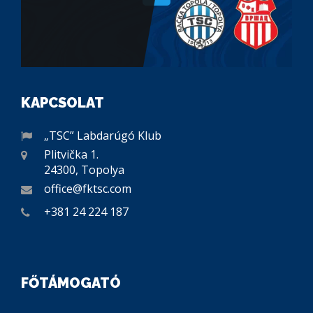
KAPCSOLAT
„TSC” Labdarúgó Klub
Plitvička 1.
24300, Topolya
office@fktsc.com
+381 24 224 187
FŐTÁMOGATÓ