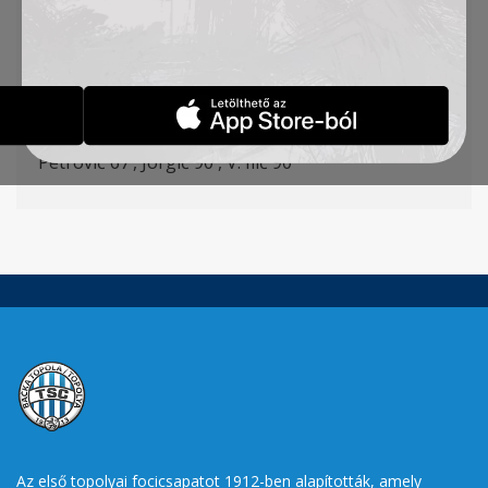
Đakovac
, Milosavljević (
Ćalušić 71
‘), Cvetković – L.
Ilić (Krpić 89’) – Jovanović, Ratkov (Vukić
71
‘)
Gólszerző
: Ratkov 17
‘
Sárga lapok
:
Jovanović
1
‘,
Cvetin
o
vić
58′,
Radin 66
‘,
Petrović
67
‘,
Jorgi
ć 90′,
V. Ilić
90
‘
Az első topolyai focicsapatot 1912-ben alapították, amely