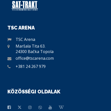
TSC ARENA
TSC Arena
Maršala Tita 63.
24300 Bačka Topola
office@tscarena.com
+381 24 267 979
KÖZÖSSÉGI OLDALAK