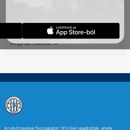
Petrović, Radin (Milosavljević 70′), Đakovac,
Cvetković – L. Ilić (Kuveljić 70′) – Jovanović, Ratkov
(Vukić 80′)
Gólszerzők:
Cvetković 15′,
Jovanović
36
‘
Sárga lap: Đakovac 90′
Az első topolyai focicsapatot 1912-ben alapították, amely