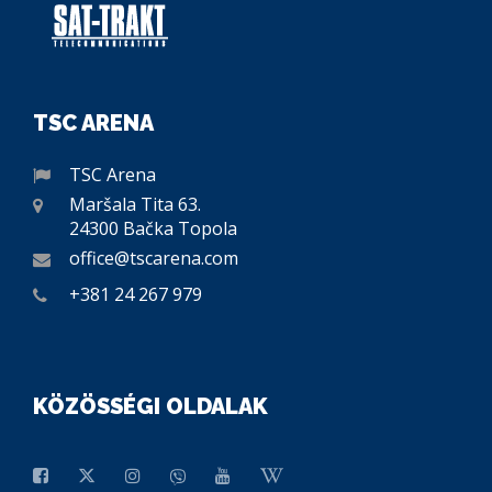
TSC ARENA
TSC Arena
Maršala Tita 63.
24300 Bačka Topola
office@tscarena.com
+381 24 267 979
KÖZÖSSÉGI OLDALAK