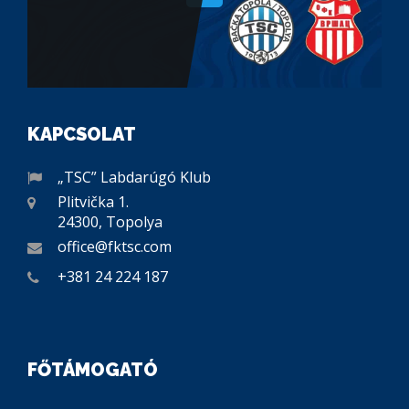
KAPCSOLAT
„TSC” Labdarúgó Klub
Plitvička 1.
24300, Topolya
office@fktsc.com
+381 24 224 187
FŐTÁMOGATÓ