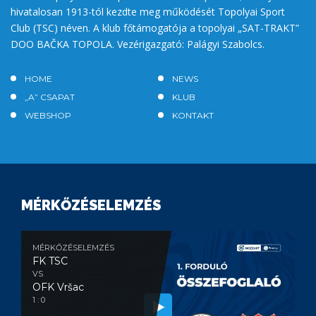
hivatalosan 1913-tól kezdte meg működését Topolyai Sport
Club (TSC) néven. A klub főtámogatója a topolyai „SAT-TRAKT”
DOO BAČKA TOPOLA. Vezérigazgató: Palágyi Szabolcs.
HOME
NEWS
„A” CSAPAT
KLUB
WEBSHOP
KONTAKT
MÉRKŐZÉSELEMZÉS
MÉRKŐZÉSELEMZÉS
FK TSC
VS
OFK Vršac
1 : 0