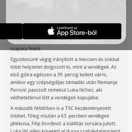
Đakovac
, Milosavljević (Stanojev 73′) , Cvetković –
L. Ilić
(Vuki
ć 82′) – Jovanović (Špalek 87′
)
, Ratkov
(Mirchevski 73′)
A TSC a Szuperliga 15. fordulójában hazai pályán
magabiztos 3:0-s győzelmet aratott a Voždovac
csapata felett.
Együttesünk végig irányított a meccsen és sokkal
több helyzetet dolgozott ki, mint a vendégek. Az
első gólra egészen a 39. percig kellett várni,
amikor egy szépségdíjas támadás után Nemanja
Perović passzolt remekül Luka Ilićhez, aki
védhetetlenül lőtt a vendégek kapujába.
A második félidőben is a TSC kezdeményezett
többet, főleg miután a 63. percben vendégek
játékosa, Filip Đorđević a kiállítás sorsára jutott.
Luka Ilić ellen követett el durva szabálytalanságot,