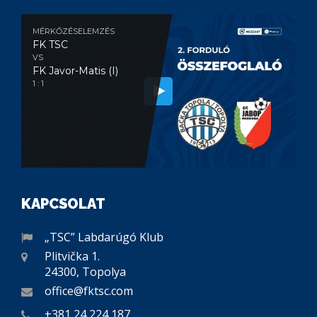
MÉRKŐZÉSELEMZÉS
FK TSC
VS
FK Javor-Matis (I)
1 : 1
KAPCSOLAT
„TSC” Labdarúgó Klub
Plitvička 1.
24300, Topolya
office@fktsc.com
+381 24 224 187