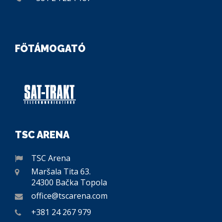
FŐTÁMOGATÓ
TSC ARENA
TSC Arena
Maršala Tita 63.
24300 Bačka Topola
office@tscarena.com
+381 24 267 979