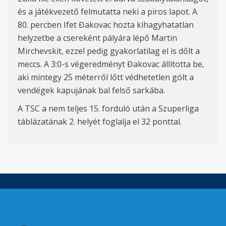
és a játékvezető felmutatta neki a piros lapot. A
80. percben Ifet Đakovac hozta kihagyhatatlan
helyzetbe a csereként pályára lépő Martin
Mirchevskit, ezzel pedig gyakorlatilag el is dőlt a
meccs. A 3:0-s végeredményt Đakovac állította be,
aki mintegy 25 méterről lőtt védhetetlen gólt a
vendégek kapujának bal felső sarkába.
A TSC a nem teljes 15. forduló után a Szuperliga
táblázatának 2. helyét foglalja el 32 ponttal.