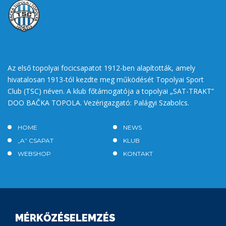
Az első topolyai focicsapatot 1912-ben alapították, amely
hivatalosan 1913-tól kezdte meg működését Topolyai Sport
Club (TSC) néven. A klub főtámogatója a topolyai „SAT-TRAKT”
DOO BAČKA TOPOLA. Vezérigazgató: Palágyi Szabolcs.
HOME
NEWS
„A” CSAPAT
KLUB
WEBSHOP
KONTAKT
MÉRKŐZÉSELEMZÉS