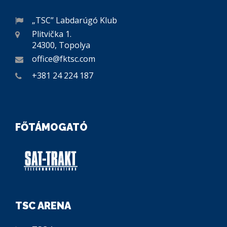
„TSC” Labdarúgó Klub
Plitvička 1.
24300, Topolya
office@fktsc.com
+381 24 224 187
FŐTÁMOGATÓ
TSC ARENA