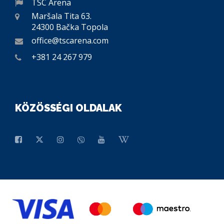
TSC Arena
Maršala Tita 63.
24300 Bačka Topola
office@tscarena.com
+381 24 267 979
KÖZÖSSÉGI OLDALAK