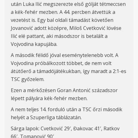
után Luka Ilić megszerezte első gólját tétmeccsen
a kék-fehér mezben. A 44. percben átvettük a
vezetést is. Egy bal oldali támadást követően
Jovanović adott középre, Miloš Cvetković lövése
Ilić elé pattant, aki másodszor is betalált a
Vojvodina kapujába.
A második félidő jóval eseménytelenebb volt. A
Vojvodina próbálkozott többet, de nem volt
átütőerő a támadójátékukban, így maradt a 2:1-es
TSC győzelem.
Ezen a mérkőzésen Goran Antonić századszor
lépett pályára kék-fehér mezben.
A nem teljes 14. forduló után a TSC őrzi második
helyét a Szuperliga táblázatán.
Sárga lapok:
Cvetkovi
ć 29′, Đakovac 41′, Ratkov
66′, Tomanović 90′