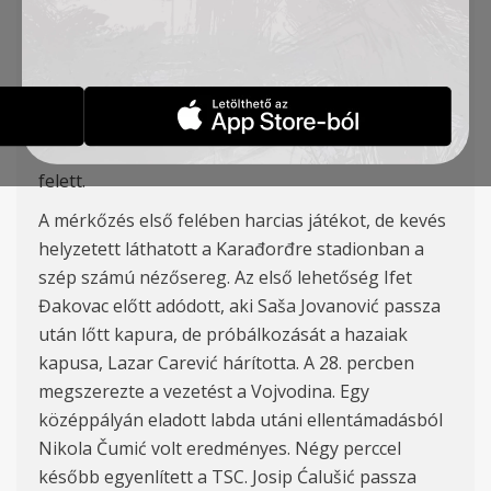
Đakovac
(Vuki
ć 90′), Stojić, Cvetković – L. Ilić (
Stanojev 86′) – Jovanović (Tomanović 86′
)
, Ratkov
(Milosavljević 70′)
Csapatunk a Szuperliga 14. fordulójában
Újvidéken 2:1-es győzelmet aratott a Vojvodina
felett.
A mérkőzés első felében harcias játékot, de kevés
helyzetett láthatott a Karađorđre stadionban a
szép számú nézősereg. Az első lehetőség Ifet
Đakovac előtt adódott, aki Saša Jovanović passza
után lőtt kapura, de próbálkozását a hazaiak
kapusa,
Lazar Carević hárította. A 28. percben
megszerezte a vezetést a Vojvodina. Egy
középpályán eladott labda utáni ellentámadásból
Nikola Čumić volt eredményes. Négy perccel
később egyenlített a TSC. Josip Ćalušić passza