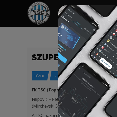
HOME
TÁMOGATÓK
NEWS
SZUPER LIGA (21/22
HÍREK
2022-05-23
FK TSC (Topolya) –
FK Vojvodina (Újvidék
Filipović – Petrović, Varga, Antonić (Krsmano
(Mirchevski 53′) – Vukić
A TSC hazai pályán 2:0-s vereséget szenvede