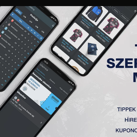
GALÉRIA
„A” CSAPAT
TAGSÁG
JEGYEK
AKKREDITÁCIÓ
KLUB
AKADÉMIA
NŐI
) 37. FORDULÓ, TSC-VOJVODI
)
0:2
vić 76′), Stojković – Tomanović (K), Bocskay (Milićević 69′) –
tt az újvidéki Vojvodinától a Szerb Szuperliga 37. fordulójá