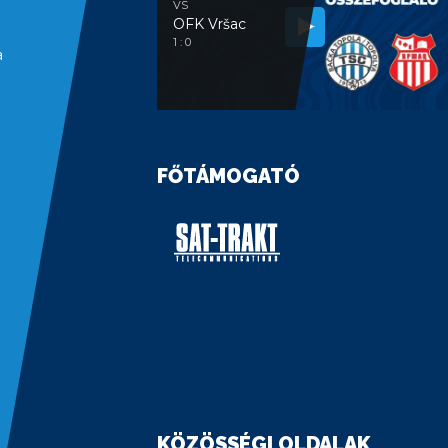
VS
OFK Vršac
1 : 0
a
FŐTÁMOGATÓ
KÖZÖSSÉGI OLDALAK