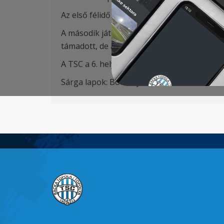
Az első félidő főleg mezőnyjátékkal telt, n
A második játékrész elején a vendégek Nena
támadott, de a 79. percben egy kontra után
A TSC a 6. helyen zárta a 2021/2022-es idén
Sárga lapok: Bocskay 20′, Tomanović 79′