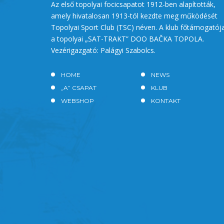
Az első topolyai focicsapatot 1912-ben alapították,
amely hivatalosan 1913-tól kezdte meg működését
Topolyai Sport Club (TSC) néven. A klub főtámogatój
a topolyai „SAT-TRAKT” DOO BAČKA TOPOLA.
Vezérigazgató: Palágyi Szabolcs.
HOME
NEWS
„A” CSAPAT
KLUB
WEBSHOP
KONTAKT