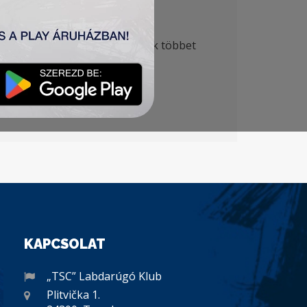
a vezetést. Ezek után csapatunk többet
gy megszerezték a győzelmet.
KAPCSOLAT
„TSC” Labdarúgó Klub
Plitvička 1.