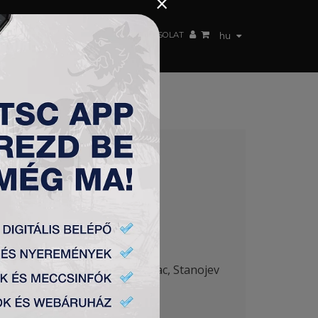
×
 CSAPAT
WEBSHOP
TSC ARENA
KAPCSOLAT
hu
NA 0:2
 Stanojlović (Ratkov 53′), Banjac, Stanojev
ban.