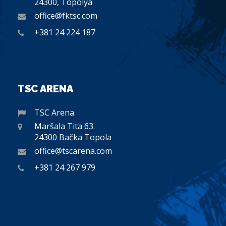
24300, Topolya
office@fktsc.com
+381 24 224 187
TSC ARENA
TSC Arena
Maršala Tita 63.
24300 Bačka Topola
office@tscarena.com
+381 24 267 979