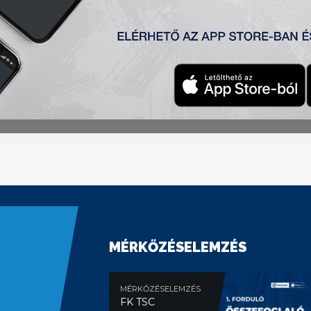
agyobb helyzetek nem alakultak ki.
d Filipović hibája után Bojan Matić góljával megszerezték 
 a Vojvodina Milan Lazarević révén másodszor is betalált, í
yt.
MÉRKŐZÉSELEMZÉS
MÉRKŐZÉSELEMZÉS
FK TSC