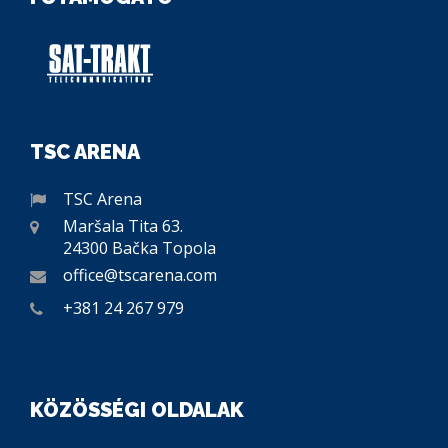
TSC ARENA
TSC Arena
Maršala Tita 63.
24300 Bačka Topola
office@tscarena.com
+381 24 267 979
KÖZÖSSÉGI OLDALAK