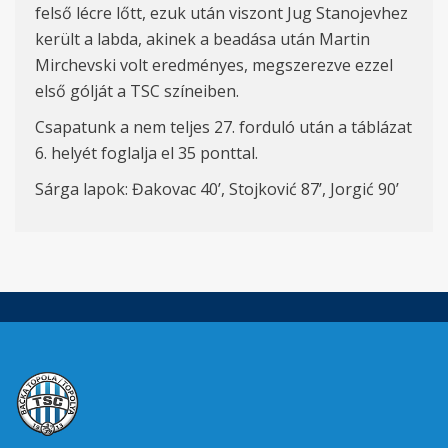
fels
ő lécre lőtt, ezuk után viszont Jug Stanojevhez
került a labda, akinek a beadása után Martin
Mirchevski volt eredményes, megszerezve ezzel
első gólját a TSC színeiben.
Csapatunk a nem teljes 27. forduló után a táblázat
6. helyét foglalja el 35 ponttal.
Sárga lapok:
Đakovac
40
’,
Stojković
8
7
’,
Jorgić 90
’