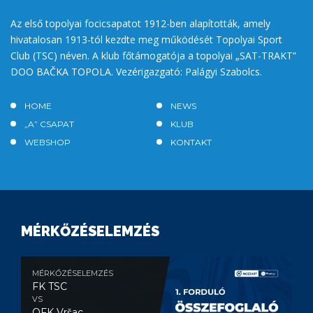
Az első topolyai focicsapatot 1912-ben alapították, amely
hivatalosan 1913-tól kezdte meg működését Topolyai Sport
Club (TSC) néven. A klub főtámogatója a topolyai „SAT-TRAKT”
DOO BAČKA TOPOLA. Vezérigazgató: Palágyi Szabolcs.
HOME
NEWS
„A” CSAPAT
KLUB
WEBSHOP
KONTAKT
MÉRKŐZÉSELEMZÉS
MÉRKŐZÉSELEMZÉS
FK TSC
VS
OFK Vršac