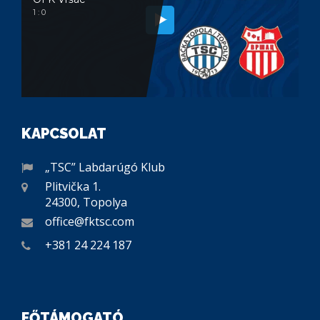
1 : 0
KAPCSOLAT
„TSC” Labdarúgó Klub
Plitvička 1.
24300, Topolya
office@fktsc.com
+381 24 224 187
FŐTÁMOGATÓ