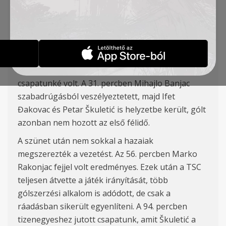
döntetlent játszott Belgrádban a Čukarički
csapatával.
A hazaiak kezdték jobban a meccset, ki is
alakítottak néhány helyzetet, de nem tudtak
betalálni. Az első játékrész második fele viszont
csapatunké volt. A 31. percben Mihajlo Banjac
szabadrúgásból veszélyeztetett, majd Ifet
Đakovac
és Petar
Škuletić is hel
yzetbe került, gólt
azonban nem hozott az első félidő.
A szünet után nem sokkal a hazaiak
megszerezték a vezetést. Az 56. percben
Marko
Rakonjac
fejjel volt eredményes. Ezek után a TSC
teljesen átvette a játék irányítását, több
gólszerzési alkalom is adódott, de csak a
ráadásban sikerült egyenlíteni. A 94. percben
tizenegyeshez jutott csapatunk, amit
Škuletić a