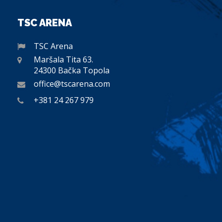
TSC ARENA
TSC Arena
Maršala Tita 63.
24300 Bačka Topola
office@tscarena.com
+381 24 267 979