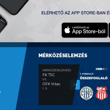
tić
6
6
‘
MÉRKŐZÉSELEMZÉS
MÉRKŐZÉSELEMZÉS
FK TSC
VS
OFK Vršac
1 : 0
a