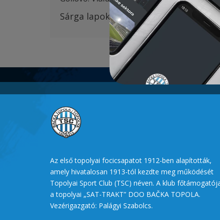
S
árga lapok
:
Vulić 44
‘,
Vlalukin 65′,
Krs
Az első topolyai focicsapatot 1912-ben alapították,
amely hivatalosan 1913-tól kezdte meg működését
Topolyai Sport Club (TSC) néven. A klub főtámogatój
a topolyai „SAT-TRAKT” DOO BAČKA TOPOLA.
Vezérigazgató: Palágyi Szabolcs.