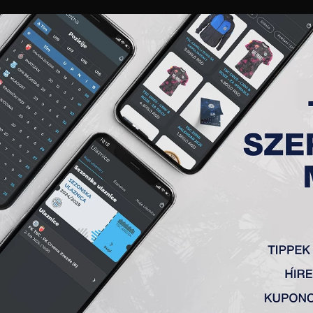
GALÉRIA
„A” CSAPAT
TAGSÁG
JEGYEK
AKKREDITÁCIÓ
KLUB
AKADÉMIA
NŐI
NTŐ FK SMEDEREVO 1924 – FK 
SC (Topolya)
1
:
1 (pen 5:
4)
Petrovi
ć 69′)
–
Sós
(Ćirković 46′), Kuveljić (
Stani
ć
66
‘)
vanović