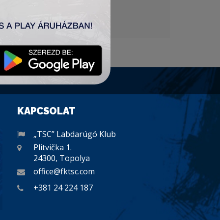
KAPCSOLAT
„TSC” Labdarúgó Klub
Plitvička 1.
24300, Topolya
office@fktsc.com
+381 24 224 187