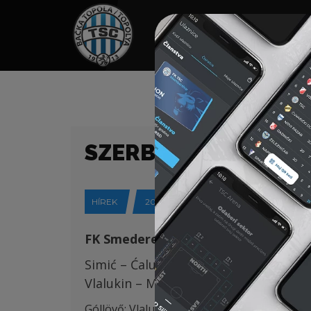
HOME
TÁMOGATÓK
NEWS
SZERB KUPA 1/16 DÖ
HÍREK
2023-10-19
FK
Smederevo
1924
(Szendr
ő
)
–
FK T
Sim
ić – Ćalušić (K),
Cvetinovi
ć
, Krstić
(
Vlalukin – Mirchevski
( Stojić 83
)
, Milo
Góllövő: Vlalukin 75′