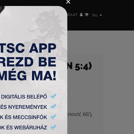
×
 CSAPAT
WEBSHOP
TSC ARENA
KAPCSOLAT
hu
TSC 1:1 ( PEN 5:4)
, Vulić 67, Milosavljević (Jovanović 66’),