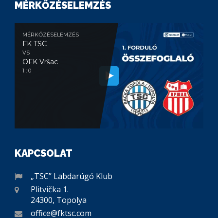
MÉRKŐZÉSELEMZÉS
MÉRKŐZÉSELEMZÉS
FK TSC
VS
OFK Vršac
1 : 0
KAPCSOLAT
„TSC” Labdarúgó Klub
Plitvička 1.
24300, Topolya
office@fktsc.com