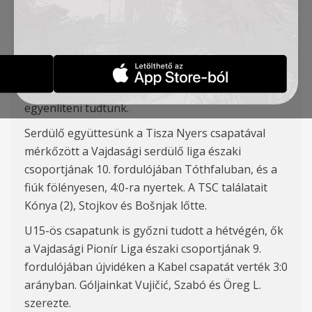
pedig döntetlent játszott.
Az ifik a Szerb Ifjúsági Liga 9. fordulójában
Belgrádban a Rad ellen léptek pályára, a meccsen
pedig 1:
1-es d
öntetlen született. A vezetést a
hazaiak szerezték meg, de Kangrga góljával
egyenlíteni tudtunk.
Serdülő együttesünk a Tisza Nyers csapatával
mérkőzött a Vajdasági serdülő liga északi
csoportjának 10. fordulójában Tóthfaluban, és a
fiúk fölényesen, 4:
0-
ra nyertek. A TSC találatait
K
ónya (2),
Stojkov
és Bo
šnjak
lőtte.
U15-ös csapatunk is győzni tudott a hétvégén, ők
a Vajdasági Pionír Liga északi csoportjának 9.
fordulójában újvidéken a Kabel csapatát verték 3:
0
ar
ányban. Góljainkat
Vuj
i
čić
,
Szabó és Öreg L.
szerezte.