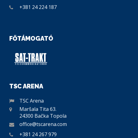
+381 24 224 187
FŐTÁMOGATÓ
TSC ARENA
TSC Arena
Maršala Tita 63.
24300 Bačka Topola
office@tscarena.com
+381 24 267 979