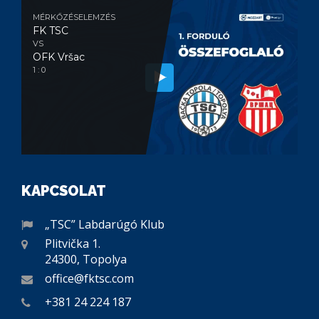
MÉRKŐZÉSELEMZÉS
FK TSC
VS
OFK Vršac
1 : 0
KAPCSOLAT
„TSC” Labdarúgó Klub
Plitvička 1.
24300, Topolya
office@fktsc.com
+381 24 224 187