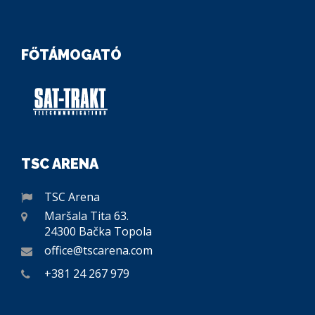
FŐTÁMOGATÓ
TSC ARENA
TSC Arena
Maršala Tita 63.
24300 Bačka Topola
office@tscarena.com
+381 24 267 979