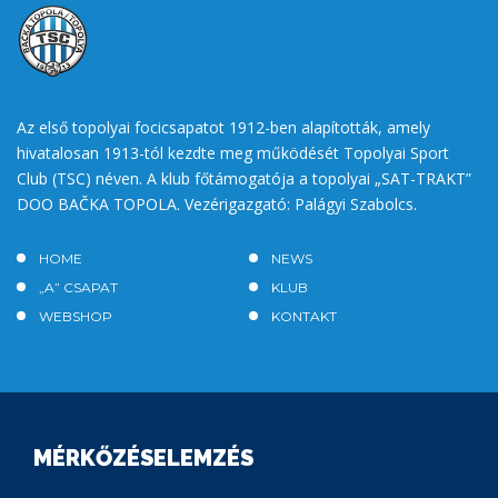
Az első topolyai focicsapatot 1912-ben alapították, amely
hivatalosan 1913-tól kezdte meg működését Topolyai Sport
Club (TSC) néven. A klub főtámogatója a topolyai „SAT-TRAKT”
DOO BAČKA TOPOLA. Vezérigazgató: Palágyi Szabolcs.
HOME
NEWS
„A” CSAPAT
KLUB
WEBSHOP
KONTAKT
MÉRKŐZÉSELEMZÉS