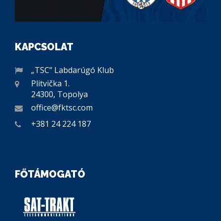
KAPCSOLAT
„TSC” Labdarúgó Klub
Plitvička 1.
24300, Topolya
office@fktsc.com
+381 24 224 187
FŐTÁMOGATÓ