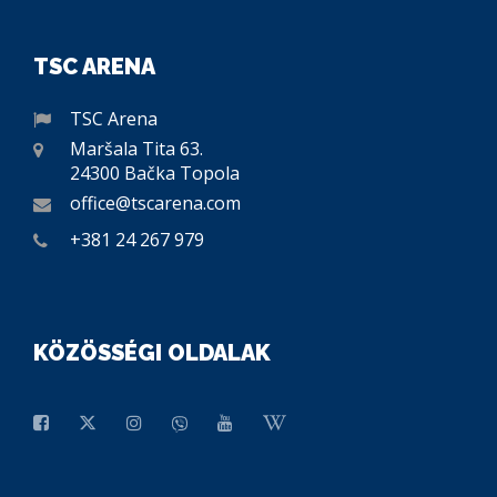
TSC ARENA
TSC Arena
Maršala Tita 63.
24300 Bačka Topola
office@tscarena.com
+381 24 267 979
KÖZÖSSÉGI OLDALAK