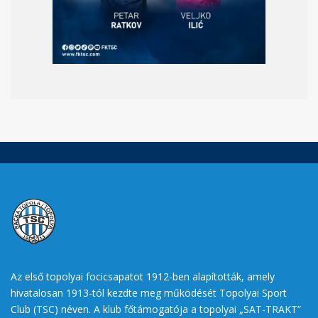
Az első topolyai focicsapatot 1912-ben alapították, amely
hivatalosan 1913-tól kezdte meg működését Topolyai Sport
Club (TSC) néven. A klub főtámogatója a topolyai „SAT-TRAKT”