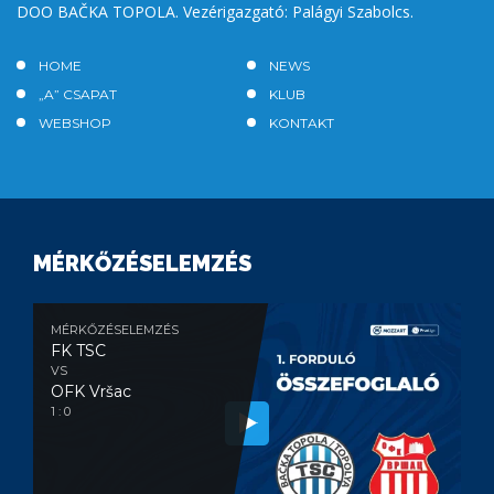
DOO BAČKA TOPOLA. Vezérigazgató: Palágyi Szabolcs.
HOME
NEWS
„A” CSAPAT
KLUB
WEBSHOP
KONTAKT
MÉRKŐZÉSELEMZÉS
MÉRKŐZÉSELEMZÉS
FK TSC
VS
OFK Vršac
1 : 0