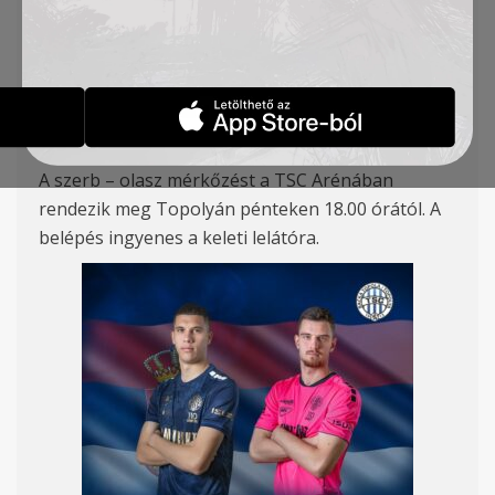
Felnőtt csapatunk játékosai Petar Ratkov és
Veljko Ilić meghívót kapott a szerb U21-es
válogatottba, amely két barátságos mérkőzést
játszik: március 24-én Olaszországgal, 28-án pedig
az USA válogatottjával. Gratulálunk fiúk!
A szerb – olasz mérkőzést a TSC Arénában
rendezik meg Topolyán pénteken 18.00 órától. A
belépés ingyenes a keleti lelátóra.