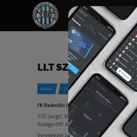
HOME
TÁMOGATÓK
NEWS
LLT SZUPERLIGA 30
HÍREK
2020-06-22
FK Radnički (Nis) – FK TSC (Topolya) 3:1
TSC: Jorgić, Balaž (67′ Skopljak), Antonić, B
Szilágyi (90′ Kudrić)
Vereséggel zárta a szezont a TSC labdarúgó