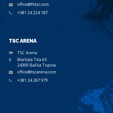
office@fktsc.com
+381 24 224 187
TSC ARENA
TSC Arena
Maršala Tita 63.
24300 Bačka Topola
office@tscarena.com
+381 24 267 979