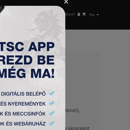
×
 CSAPAT
WEBSHOP
TSC ARENA
KAPCSOLAT
hu
ć (67′ Duronjić), Lukić (90′ Pantović),
 futottak. Szabó Zoltán csapata újoncként