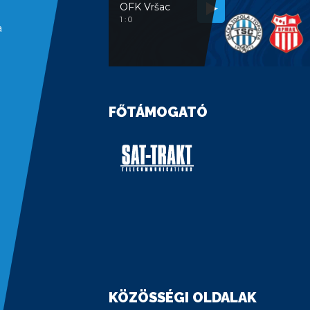
OFK Vršac
1 : 0
a
FŐTÁMOGATÓ
KÖZÖSSÉGI OLDALAK