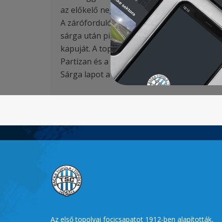
az előkelő negyedik helyen végzett, így az E
A zárófordulóban a topolyai együttes a niš
sárga után piros lapot kapott, az emberelőn
kapuját. A topolyaiak gólját Tomanović szer
Partizan és a harmadik Vojvodina – a negye
Sárga lapot a TSC csapatában Szilágyi 10′ é
Az első topolyai focicsapatot 1912-ben alapították,