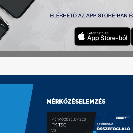
urópa-liga selejtezőben is indulhat a TSC.
i Radnički vendégeként 3:1-re kapott ki. Nagy hátrány volt,
yt pedig a hazai gárda gyorsan ki is használta és az első f
ezte. A Szuperligát a Crvena zvezda nyerte, így ők Bajnokok
dik helyen záró TSC-hez hasonlóan – az Európa-liga selejt
s Zec 45′ kaptak, pirosat pedig Grabež 9′.
MÉRKŐZÉSELEMZÉS
MÉRKŐZÉSELEMZÉS
FK TSC
VS