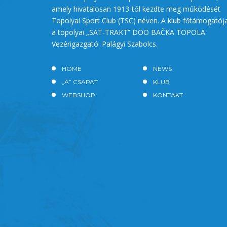
amely hivatalosan 1913-tól kezdte meg működését
Topolyai Sport Club (TSC) néven. A klub főtámogatój
a topolyai „SAT-TRAKT” DOO BAČKA TOPOLA.
Vezérigazgató: Palágyi Szabolcs.
HOME
NEWS
„A” CSAPAT
KLUB
WEBSHOP
KONTAKT