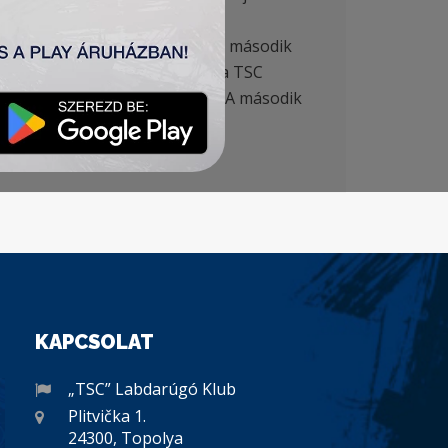
 hogy Grabež már a 9. percben a második
élidőben háromszor is bevette a TSC
 Ligája selejtezőt játszhatnak. A második
ezőben indulhatnak.
KAPCSOLAT
„TSC” Labdarúgó Klub
Plitvička 1.
24300, Topolya