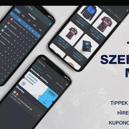
GALÉRIA
„A” CSAPAT
TAGSÁG
JEGYEK
AKKREDITÁCIÓ
KLUB
AKADÉMIA
NŐI
. FORDULÓ
abić, Grabež, Zec (88′ Galić), Tumbasević, Tomanović (K), Đuri
 csapata, ám a topolyaiak ennek ellenére is parádés idényt