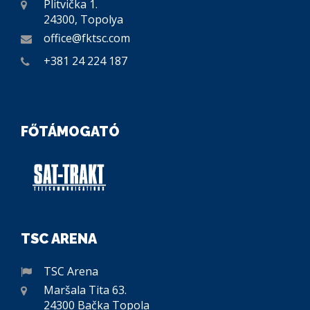
Plitvička 1.
24300, Topolya
office@fktsc.com
+381 24 224 187
FŐTÁMOGATÓ
TSC ARENA
TSC Arena
Maršala Tita 63.
24300 Bačka Topola