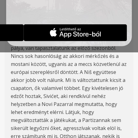
Žarko Lazetić vezetőedző szerint ismét a rangadó
következik csapatunk számára.
“Ez a harmadik vendégszereplésünk a négy
meccsből, mondhatom, hogy újabb rangadó vár
ránk. Tudjuk, hogy milyen „forró talajú” a
niši
pálya, van tapasztalatunk az előző szezonból.
Nincs sok hasonlóság az akkori mérkőzés és a
mostani között, ugyanis az a meccs közvetlenül az
európai szereplés
r
ől döntött
. A Ni
š
együttese
akkor jobb volt nálunk. Mi is változtattunk kicsit a
csapaton, ők valamivel többet. Egy kivételesen jó
edzőt hoztak, Sivićet, aki
rendkívül
nehéz
helyzetben a Novi Pazarral megmutatta, hogy
lehet eredményt elérni. Látjuk, hogy
megváltoztatták a játékukat, a Partizannak sem
sikerült legyőzni őket, agresszívak voltak elöl is,
erre számítunk mi is. Otthon játszanak, nekik is