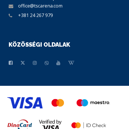
office@tscarena.com
+381 24 267 979
KÖZÖSSÉGI OLDALAK