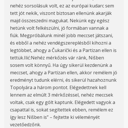
nehéz sorsolásuk volt, ez az európai kudarc
sem
tett
jót
nekik
,
viszont
biztosan ellenünk akarják
majd összeszedni magukat. Nekünk egy egész
hetünk
volt
felkészülni, jó
formában
vannak
a
fiúk. Megpróbálunk minél jobb meccset játszani,
és ebből
a
nehéz vendégszereplésből
kih
o
zni
a
legtöbbet, ahogy a Čukarički és a Partizan ellen
is
tettük.Ilić:Nehéz mérkőzés vár ránk,
Ni
š
ben
sosem volt könnyű. Ha úgy sikerül
ke
zdenünk
a
meccs
et,
ahogy a Partizan ellen, akkor remélem jó
eredményt tudunk elérni, és sikerül hazahoznunk
Topolyára a három pontot. Elégedettnek kell
lennem az elmúlt 3 mérkőzéssel,
nehéz
meccse
k
voltak, csak egy gólt kaptunk. Elégedett vagyok a
csapattal is, sokat segítettek ebben, remélem ez
így lesz
Ni
š
ben
is” – fejtette ki véleményét
vezetőedzőnk.