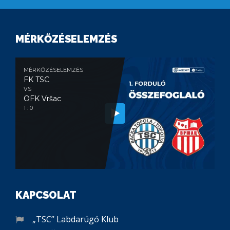
MÉRKŐZÉSELEMZÉS
MÉRKŐZÉSELEMZÉS
FK TSC
VS
OFK Vršac
1 : 0
KAPCSOLAT
„TSC” Labdarúgó Klub