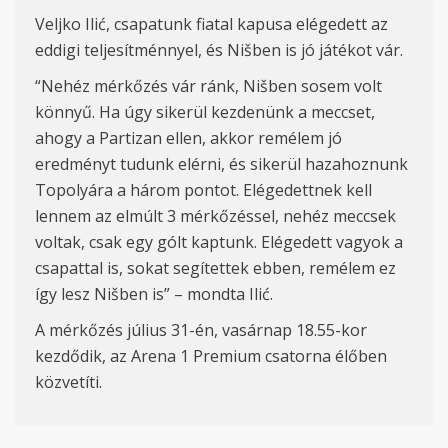
Veljko Ilić, csapatunk fiatal kapusa elégedett az
eddigi teljesítménnyel, és Nišben is jó játékot vár.
“Nehéz mérkőzés vár ránk,
Ni
š
ben
sosem volt
könnyű. Ha úgy sikerül
ke
zdenünk
a meccs
et,
ahogy a Partizan ellen, akkor remélem jó
eredményt tudunk elérni, és sikerül hazahoznunk
Topolyára a három pontot. Elégedettnek kell
lennem az elmúlt 3 mérkőzéssel,
nehéz
meccse
k
voltak, csak egy gólt kaptunk. Elégedett vagyok a
csapattal is, sokat segítettek ebben, remélem ez
így lesz
Ni
š
ben
is” – mondta Ilić.
A mérkőzés július 31-én, vasárnap 18.55-kor
kezdődik, az Arena 1 Premium csatorna élőben
közvetíti.