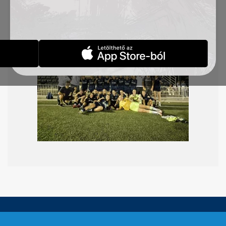
találkozón Monja Jošić és Milica Gaković szerezte
a TSC góljait, a harmadik találat pedig öngól volt.