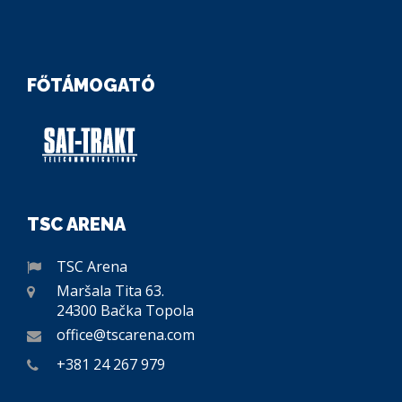
FŐTÁMOGATÓ
TSC ARENA
TSC Arena
Maršala Tita 63.
24300 Bačka Topola
office@tscarena.com
+381 24 267 979