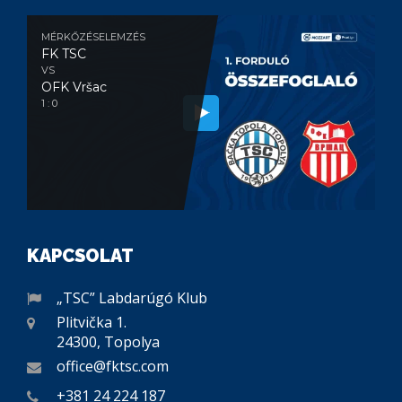
MÉRKŐZÉSELEMZÉS
FK TSC
VS
OFK Vršac
1 : 0
KAPCSOLAT
„TSC” Labdarúgó Klub
Plitvička 1.
24300, Topolya
office@fktsc.com
+381 24 224 187