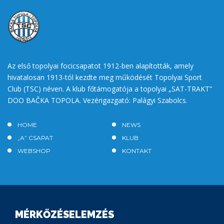
Az első topolyai focicsapatot 1912-ben alapították, amely
hivatalosan 1913-tól kezdte meg működését Topolyai Sport
Club (TSC) néven. A klub főtámogatója a topolyai „SAT-TRAKT”
DOO BAČKA TOPOLA. Vezérigazgató: Palágyi Szabolcs.
HOME
NEWS
„A” CSAPAT
KLUB
WEBSHOP
KONTAKT
MÉRKŐZÉSELEMZÉS