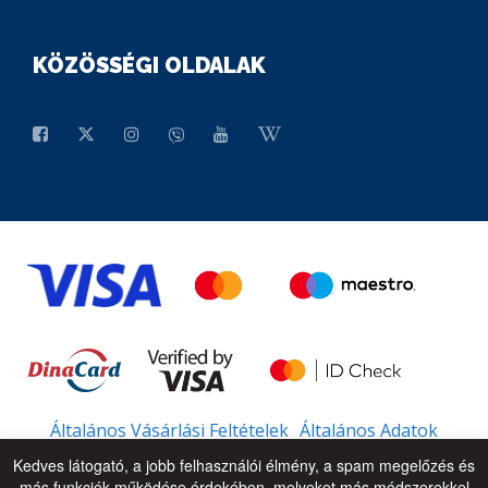
KÖZÖSSÉGI OLDALAK
Általános Vásárlási Feltételek
Általános Adatok
Kedves látogató, a jobb felhasználói élmény, a spam megelőzés és
más funkciók működése érdekében, melyeket más módszerekkel