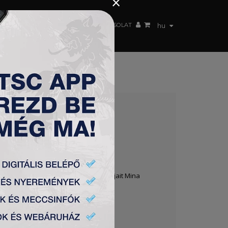
×
 CSAPAT
WEBSHOP
TSC ARENA
KAPCSOLAT
hu
ame együttese ellen. Csapatunk góljait Mina