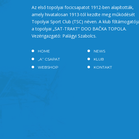
Az első topolyai focicsapatot 1912-ben alapították,
amely hivatalosan 1913-tól kezdte meg működését
Topolyai Sport Club (TSC) néven. A klub főtámogatój
a topolyai „SAT-TRAKT” DOO BAČKA TOPOLA.
Vezérigazgató: Palágyi Szabolcs.
HOME
NEWS
„A” CSAPAT
KLUB
WEBSHOP
KONTAKT