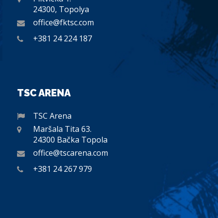
24300, Topolya
office@fktsc.com
+381 24 224 187
TSC ARENA
TSC Arena
Maršala Tita 63.
24300 Bačka Topola
office@tscarena.com
+381 24 267 979