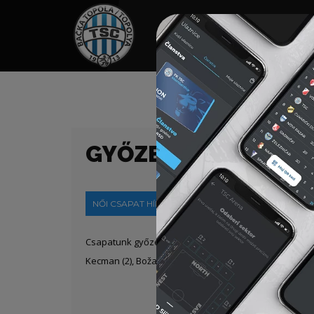
HOME
TÁMOGATÓK
NEWS
GYŐZELEM A KUPÁB
NŐI CSAPAT HÍREK
2024-03-04
Csapatunk győzelemmel kezdte a tavaszi idényt, a S
Kecman (2),
Bo
ž
ana
Bo
ž
i
ć
,
Na
đ
a
Đ
ur
đ
evac
, Maja
Š
aran