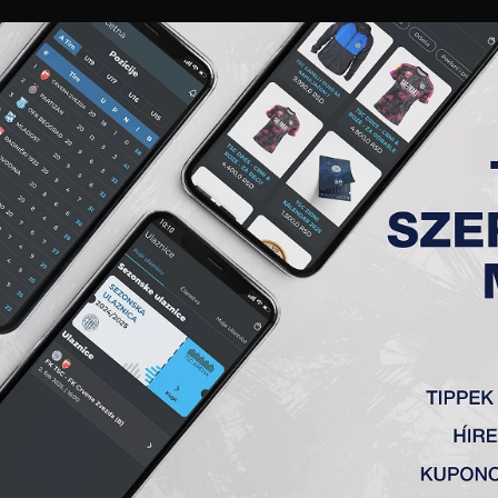
GALÉRIA
„A” CSAPAT
TAGSÁG
JEGYEK
AKKREDITÁCIÓ
KLUB
AKADÉMIA
NŐI
AN
zerb Kupa nyolcaddöntőjében ugyanis 6:0-ra nyertünk idegenben a Prave D
ovi
ć
és Ana Gruji
ć
szerezte.