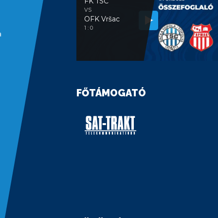
FK TSC
VS
OFK Vršac
1 : 0
a
FŐTÁMOGATÓ