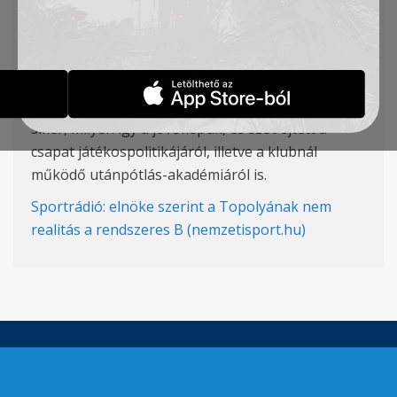
Groupama Arénában zajló Football Forum
Hungary 2023 szakmai konferencián, s ott
előadást is tartott. A helyszínen a Sportrádió
riporterének, Virányi Zsoltnak beszélt arról, mit
jelent klubja számára a héten elért történelmi
siker, milyen így a jövőképük, és szót ejtett a
csapat játékospolitikájáról, illetve a klubnál
működő utánpótlás-akadémiáról is.
Sportrádió: elnöke szerint a Topolyának nem
realitás a rendszeres B (nemzetisport.hu)