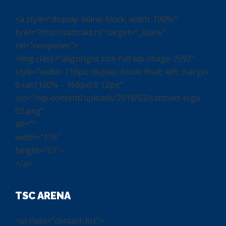
<a style=”display: inline-block; width: 100%;”
href=”http://sattrakt.rs” target=”_blank”
rel=”noopener”>
<img class=”alignright size-full wp-image-2592″
style=”width: 116px; display: block; float: left; margin:
0 calc(100% – 166px) 0 12px;”
src=”/wp-content/uploads/2018/03/sattrakt-logo-
02.png”
alt=””
width=”116″
height=”61″>
</a>
TSC ARENA
<ul class=”contact-list”>