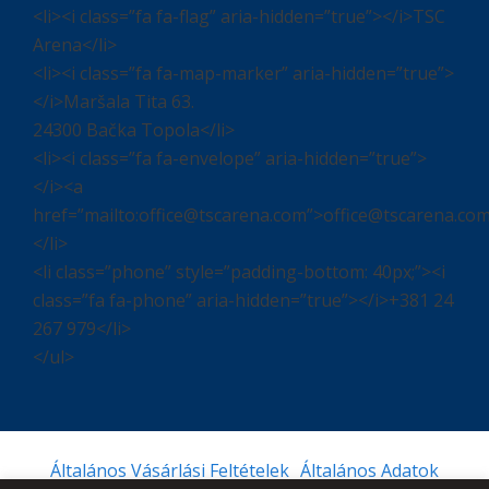
<li><i class=”fa fa-flag” aria-hidden=”true”></i>TSC
Arena</li>
<li><i class=”fa fa-map-marker” aria-hidden=”true”>
</i>Maršala Tita 63.
24300 Bačka Topola</li>
<li><i class=”fa fa-envelope” aria-hidden=”true”>
</i><a
href=”mailto:office@tscarena.com”>office@tscarena.co
</li>
<li class=”phone” style=”padding-bottom: 40px;”><i
class=”fa fa-phone” aria-hidden=”true”></i>+381 24
267 979</li>
</ul>
Általános Vásárlási Feltételek
Általános Adatok