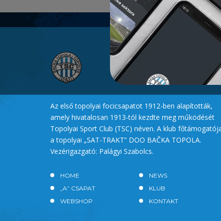
Az első topolyai focicsapatot 1912-ben alapították,
amely hivatalosan 1913-tól kezdte meg működését
Topolyai Sport Club (TSC) néven. A klub főtámogatój
a topolyai „SAT-TRAKT” DOO BAČKA TOPOLA.
Vezérigazgató: Palágyi Szabolcs.
HOME
NEWS
„A” CSAPAT
KLUB
WEBSHOP
KONTAKT