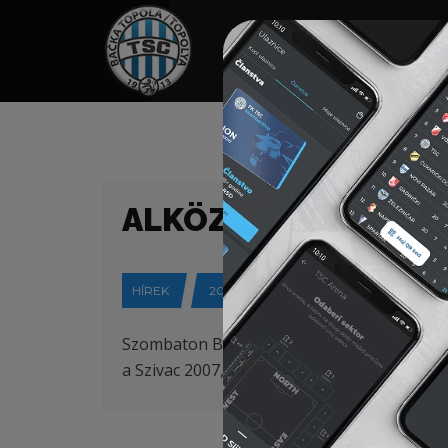
HOME
TÁMOGATÓK
NEWS
ALKÖZPONTOK – „FO
HÍREK
2017-10-21
Szombaton Bajsán négy alközpont gyermeke
a Szivac 2007, 2008 és 2009-es, valamint a