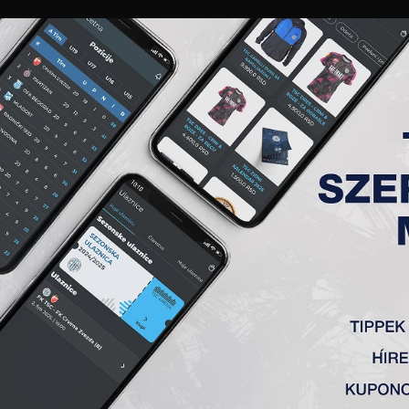
GALÉRIA
„A” CSAPAT
TAGSÁG
JEGYEK
AKKREDITÁCIÓ
KLUB
AKADÉMIA
NŐI
CI 7” BARÁTSÁGOS MÉRKŐZ
i mérték össze játéktudásukat. A barátságos mérkőzéseken
 Kishegyes 2007 és 2009-es korosztályai mérkőztek meg egym