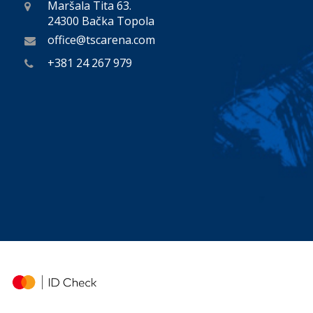
Maršala Tita 63.
24300 Bačka Topola
office@tscarena.com
+381 24 267 979