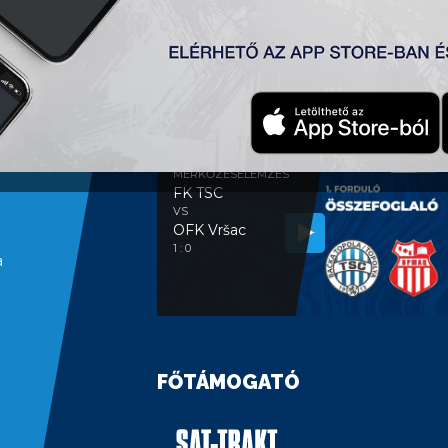
MÉRKŐZÉSELEMZÉS
MÉRKŐZÉSELEMZÉS
FK TSC
VS
OFK Vršac
1 : 0
a
FŐTÁMOGATÓ