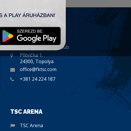
KAPCSOLAT
„TSC” Labdarúgó Klub
Plitvička 1.
24300, Topolya
office@fktsc.com
+381 24 224 187
TSC ARENA
TSC Arena