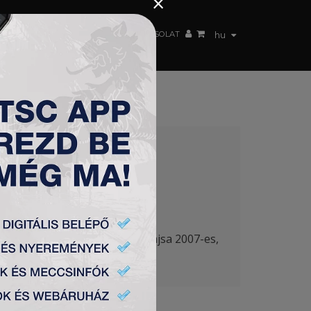
×
 CSAPAT
WEBSHOP
TSC ARENA
KAPCSOLAT
hu
ÉSEI BAJSÁN
 a TSC 2008 és 2009-es, a Bajsa 2007-es,
ással.